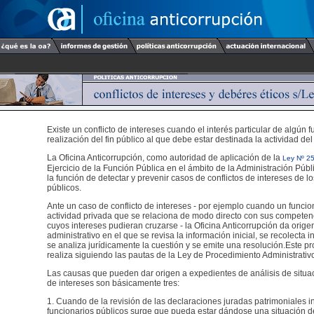
Existe un conflicto de intereses cuando el interés particular de algún f
realización del fin público al que debe estar destinada la actividad del
La Oficina Anticorrupción, como autoridad de aplicación de la
Ley Nº 2
Ejercicio de la Función Pública en el ámbito de la Administración Públ
la función de detectar y prevenir casos de conflictos de intereses de l
públicos.
Ante un caso de conflicto de intereses - por ejemplo cuando un funcio
actividad privada que se relaciona de modo directo con sus competen
cuyos intereses pudieran cruzarse - la Oficina Anticorrupción da orig
administrativo en el que se revisa la información inicial, se recolecta 
se analiza jurídicamente la cuestión y se emite una resolución.Este p
realiza siguiendo las pautas de la Ley de Procedimiento Administrativ
Las causas que pueden dar origen a expedientes de análisis de situac
de intereses son básicamente tres:
1. Cuando de la revisión de las declaraciones juradas patrimoniales i
funcionarios públicos surge que pueda estar dándose una situación de 