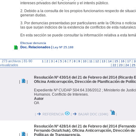
intereses privados del funcionario y el interés público.
2. Debido a la consulta de los propios funcionarios respecto de situac
generan dudas.
3. Por denuncias presentadas por particulares ante la Oficina o noticia
las que surjan indicios de la existencia de conflictos de esta naturalez
En esta sección se puede consultar la información relativa a esta temá
Efectuar denuncia
Doc. Relacionados |
Ley Nº 25.188
273 archivos | 81-90
|
|
|
|
|
|
|
|
|
|
|
|
|
|
|
|
|
1
2
3
4
5
6
7
8
9
10
11
12
13
14
15
16
17
1
visualizados
|
|
|
|
22
23
24
25
Resolución Nº 430/14 del 21 de Febrero del 2014 (Ricardo E
|
|
Oficina Anticorrupción, Dirección de Planificación de Polít
Expediente Nº CUDAP S04:64.336/2012 ; Ministerio de Justic
Humanos. Conflicto de Intereses.
Autor
OA
|
REFERENCIA
|
BAJAR DOC (104K)
|
Resolución Nº 428/14 del 21 de Febrero del 2014 (Fernando
Fernando Ostafchuk). Oficina Anticorrupción, Dirección de 
|
|
Políticas de Transparencia.