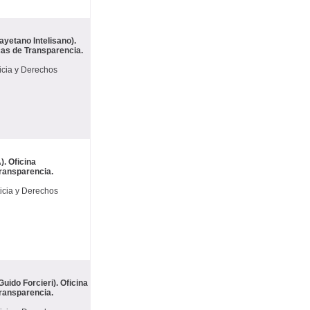
yetano Intelisano).
icas de Transparencia.
icia y Derechos
. Oficina
Transparencia.
icia y Derechos
uido Forcieri). Oficina
Transparencia.