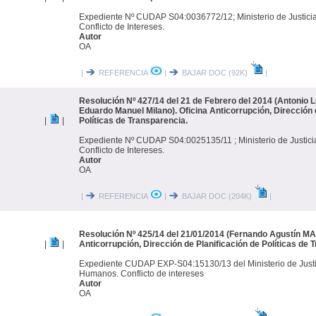
Expediente Nº CUDAP S04:0036772/12; Ministerio de Justic
Conflicto de Intereses.
Autor
OA
|
REFERENCIA
|
BAJAR DOC (92K)
|
Resolución Nº 427/14 del 21 de Febrero del 2014 (Antonio L
Eduardo Manuel Milano). Oficina Anticorrupción, Dirección 
|
|
Políticas de Transparencia.
Expediente Nº CUDAP S04:0025135/11 ; Ministerio de Justic
Conflicto de Intereses.
Autor
OA
|
REFERENCIA
|
BAJAR DOC (204K)
|
Resolución Nº 425/14 del 21/01/2014 (Fernando Agustín MA
|
|
Anticorrupción, Dirección de Planificación de Políticas de 
Expediente CUDAP EXP-S04:15130/13 del Ministerio de Justi
Humanos. Conflicto de intereses
Autor
OA