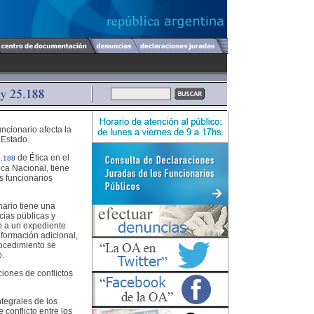
uncionario afecta la
 Estado.
de Ética en el
5.188
ica Nacional, tiene
os funcionarios
nario tiene una
cias públicas y
en a un expediente
información adicional,
rocedimiento se
o.
iones de conflictos
ntegrales de los
conflicto entre los