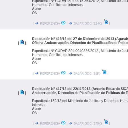
Expediente Nº CUDAP S04:0015.364/2012; Ministerio de Just
Humanos. Conflicto de Intereses.
Autor
OA
|
REFERENCIA
|
BAJAR DOC (124K)
|
Resolución Nº 418/13 del 27 de Diciembre del 2013 (Agustí
|
|
Oficina Anticorrupción, Dirección de Planificación de Polít
Expediente Nº CUDAP S04:0040336/2012 ; Ministerio de Just
Humanos. Conflicto de Intereses.
Autor
OA
|
REFERENCIA
|
BAJAR DOC (92K)
|
Resolución Nº 417/13 del 22/11/2013 (Antonio Eduardo SIC
|
|
Anticorrupción, Dirección de Planificación de Políticas de 
Expediente 159/13 del Ministerio de Justicia y Derechos Hum
intereses
Autor
OA
|
REFERENCIA
|
BAJAR DOC (179K)
|