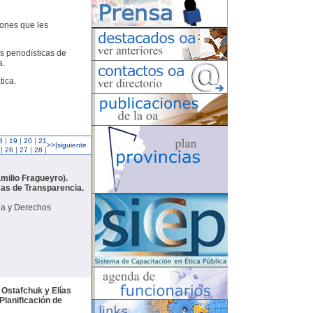
iones que les
s periodísticas de
a.
tica.
|
|
|
8
19
20
21
>>|siguiente
|
|
|
|
26
27
28
milio Fragueyro).
icas de Transparencia.
ia y Derechos
 Ostafchuk y Elías
Planificación de