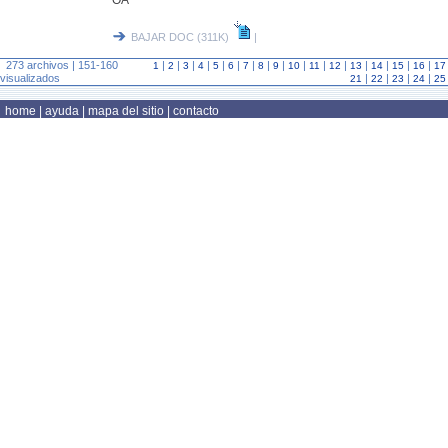
OA
BAJAR DOC (311K)
|
273 archivos | 151-160
|
|
|
|
|
|
|
|
|
|
|
|
|
|
|
|
1
2
3
4
5
6
7
8
9
10
11
12
13
14
15
16
17
visualizados
|
|
|
|
21
22
23
24
25
home
|
ayuda
|
mapa del sitio
|
contacto