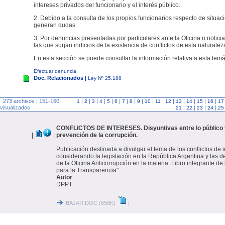
intereses privados del funcionario y el interés público.
2. Debido a la consulta de los propios funcionarios respecto de situac
generan dudas.
3. Por denuncias presentadas por particulares ante la Oficina o noticia
las que surjan indicios de la existencia de conflictos de esta naturalez
En esta sección se puede consultar la información relativa a esta temá
Efectuar denuncia
Doc. Relacionados |
Ley Nº 25.188
273 archivos | 151-160
|
|
|
|
|
|
|
|
|
|
|
|
|
|
|
|
1
2
3
4
5
6
7
8
9
10
11
12
13
14
15
16
17
visualizados
|
|
|
|
21
22
23
24
25
CONFLICTOS DE INTERESES. Disyuntivas entre lo público y
|
|
prevención de la corrupción.
Publicación destinada a divulgar el tema de los conflictos de 
considerando la legislación en la República Argentina y las d
de la Oficina Anticorrupción en la materia. Libro integrante de 
para la Transparencia".
Autor
DPPT
BAJAR DOC (656K)
|