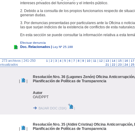
intereses privados del funcionario y el interés público.
2. Debido a la consulta de los propios funcionarios respecto de situac
generan dudas.
3. Por denuncias presentadas por particulares ante la Oficina o noticia
las que surjan indicios de la existencia de conflictos de esta naturalez
En esta sección se puede consultar la información relativa a esta temá
Efectuar denuncia
Doc. Relacionados |
Ley Nº 25.188
273 archivos | 241-250
|
|
|
|
|
|
|
|
|
|
|
|
|
|
|
|
1
2
3
4
5
6
7
8
9
10
11
12
13
14
15
16
17
visualizados
|
|
|
|
21
22
23
24
25
Resolución Nro. 36 (Lugones Zenón) Oficina Anticorrupción
|
|
Planificación de Políticas de Transparencia
Autor
OA/DPPT
BAJAR DOC (31K)
|
Resolución Nro. 35 (Aldini Cristina) Oficina Anticorrupción,
|
|
Planificación de Políticas de Transparencia