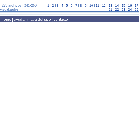
273 archivos | 241-250
|
|
|
|
|
|
|
|
|
|
|
|
|
|
|
|
1
2
3
4
5
6
7
8
9
10
11
12
13
14
15
16
17
visualizados
|
|
|
|
21
22
23
24
25
home
|
ayuda
|
mapa del sitio
|
contacto