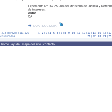
Expediente Nº 167.253/08 del Ministerio de Justicia y Derec
de intereses.
Autor
OA
BAJAR DOC (228K)
|
273 archivos | 111-120
|
|
|
|
|
|
|
|
|
|
|
|
|
|
|
|
1
2
3
4
5
6
7
8
9
10
11
12
13
14
15
16
17
visualizados
|
|
|
|
21
22
23
24
25
home
|
ayuda
|
mapa del sitio
|
contacto