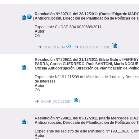
Resolución Nº 307/11 del 28/12/2011 (Daniel Edgardo MARCH
|
|
Anticorrupción, Dirección de Planificación de Políticas de 
Expediente CUDAP S04:0030689/2011
Autor
OA
|
REFERENCIA
|
BAJAR DOC (112K)
|
Resolución Nº 306/11 del 21/12/2011 (Elvio Gabriel FERRE
PARRA, Carlos GUERRERO, Raúl SANTONI, Mario NOGUES,
|
|
Oficina Anticorrupción, Dirección de Planificación de Polít
Expediente Nº 191.215/09 del Ministerio de Justicia y Derec
de intereses.
Autor
OA
BAJAR DOC (242K)
|
Resolución Nº 298/11 del 05/12/2011 (María Mercedes DIA
|
|
Anticorrupción, Dirección de Planificación de Políticas de 
Expediente del registro de este Ministerio Nº 198.110/10. Confl
Autor