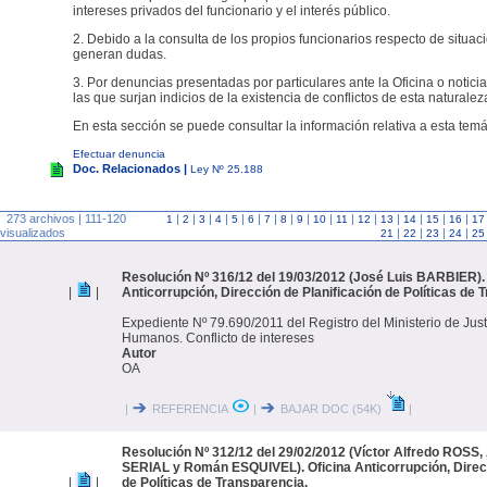
intereses privados del funcionario y el interés público.
2. Debido a la consulta de los propios funcionarios respecto de situac
generan dudas.
3. Por denuncias presentadas por particulares ante la Oficina o noticia
las que surjan indicios de la existencia de conflictos de esta naturalez
En esta sección se puede consultar la información relativa a esta temá
Efectuar denuncia
Doc. Relacionados |
Ley Nº 25.188
273 archivos | 111-120
|
|
|
|
|
|
|
|
|
|
|
|
|
|
|
|
1
2
3
4
5
6
7
8
9
10
11
12
13
14
15
16
17
visualizados
|
|
|
|
21
22
23
24
25
Resolución Nº 316/12 del 19/03/2012 (José Luis BARBIER). 
|
|
Anticorrupción, Dirección de Planificación de Políticas de 
Expediente Nº 79.690/2011 del Registro del Ministerio de Jus
Humanos. Conflicto de intereses
Autor
OA
|
REFERENCIA
|
BAJAR DOC (54K)
|
Resolución Nº 312/12 del 29/02/2012 (Víctor Alfredo ROSS,
SERIAL y Román ESQUIVEL). Oficina Anticorrupción, Direcc
|
|
de Políticas de Transparencia.