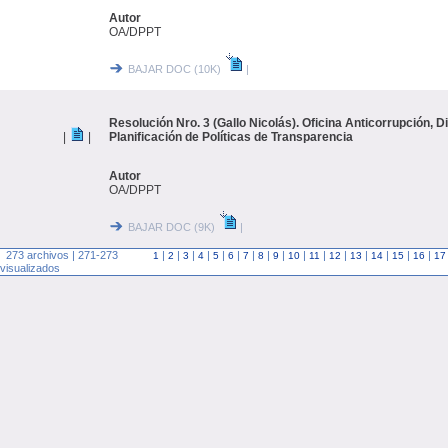
Autor
OA/DPPT
BAJAR DOC (10K)
|
Resolución Nro. 3 (Gallo Nicolás). Oficina Anticorrupción, D
|
|
Planificación de Políticas de Transparencia
Autor
OA/DPPT
BAJAR DOC (9K)
|
273 archivos | 271-273
|
|
|
|
|
|
|
|
|
|
|
|
|
|
|
|
1
2
3
4
5
6
7
8
9
10
11
12
13
14
15
16
17
visualizados