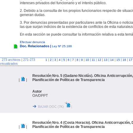
intereses privados del funcionario y el interés público.
2. Debido a la consulta de los propios funcionarios respecto de situac
generan dudas.
3. Por denuncias presentadas por particulares ante la Oficina o noticia
las que surjan indicios de la existencia de conflictos de esta naturalez
En esta sección se puede consultar la información relativa a esta temá
Efectuar denuncia
Doc. Relacionados |
Ley Nº 25.188
273 archivos | 271-273
|
|
|
|
|
|
|
|
|
|
|
|
|
|
|
|
1
2
3
4
5
6
7
8
9
10
11
12
13
14
15
16
17
visualizados
Resolución Nro. 5 (Gadano Nicolás). Oficina Anticorrupción
|
|
Planificación de Políticas de Transparencia
Autor
OA/DPPT
BAJAR DOC (7K)
|
Resolución Nro. 4 (Costa Horacio). Oficina Anticorrupción, 
|
|
Planificación de Políticas de Transparencia