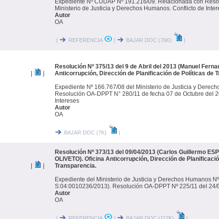
Expediente Nº CUDAP Nº 191.216/09. Relacionada con Resol
Ministerio de Justicia y Derechos Humanos. Conflicto de Inter
Autor
OA
|
REFERENCIA
|
BAJAR DOC (76K)
|
Resolución Nº 375/13 del 9 de Abril del 2013 (Manuel Fernan
|
|
Anticorrupción, Dirección de Planificación de Políticas de 
Expediente Nº 166.767/08 del Ministerio de Justicia y Derec
Resolución OA-DPPT N° 280/11 de fecha 07 de Octubre del 20
Intereses
Autor
OA
BAJAR DOC (7K)
|
Resolución Nº 373/13 del 09/04/2013 (Carlos Guillermo ES
OLIVETO). Oficina Anticorrupción, Dirección de Planificació
|
|
Transparencia.
Expediente del Ministerio de Justicia y Derechos Humanos 
S:04:0010236/2013). Resolución OA-DPPT Nº 225/11 del 24/
Autor
OA
|
REFERENCIA
|
BAJAR DOC (112K)
|