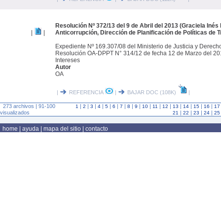
Resolución Nº 372/13 del 9 de Abril del 2013 (Graciela Inés I
|
|
Anticorrupción, Dirección de Planificación de Políticas de 
Expediente Nº 169.307/08 del Ministerio de Justicia y Derec
Resolución OA-DPPT N° 314/12 de fecha 12 de Marzo del 201
Intereses
Autor
OA
|
REFERENCIA
|
BAJAR DOC (108K)
|
273 archivos | 91-100
|
|
|
|
|
|
|
|
|
|
|
|
|
|
|
|
1
2
3
4
5
6
7
8
9
10
11
12
13
14
15
16
17
visualizados
|
|
|
|
21
22
23
24
25
home
|
ayuda
|
mapa del sitio
|
contacto