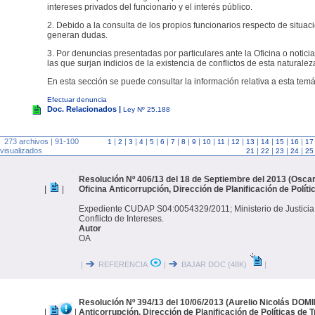
intereses privados del funcionario y el interés público.
2. Debido a la consulta de los propios funcionarios respecto de situac
generan dudas.
3. Por denuncias presentadas por particulares ante la Oficina o noticia
las que surjan indicios de la existencia de conflictos de esta naturalez
En esta sección se puede consultar la información relativa a esta temá
Efectuar denuncia
Doc. Relacionados |
Ley Nº 25.188
273 archivos | 91-100
|
|
|
|
|
|
|
|
|
|
|
|
|
|
|
|
1
2
3
4
5
6
7
8
9
10
11
12
13
14
15
16
17
visualizados
|
|
|
|
21
22
23
24
25
Resolución Nº 406/13 del 18 de Septiembre del 2013 (Oscar I
|
|
Oficina Anticorrupción, Dirección de Planificación de Polít
Expediente CUDAP S04:0054329/2011; Ministerio de Justici
Conflicto de Intereses.
Autor
OA
|
REFERENCIA
|
BAJAR DOC (48K)
|
Resolución Nº 394/13 del 10/06/2013 (Aurelio Nicolás DOMI
|
|
Anticorrupción, Dirección de Planificación de Políticas de 