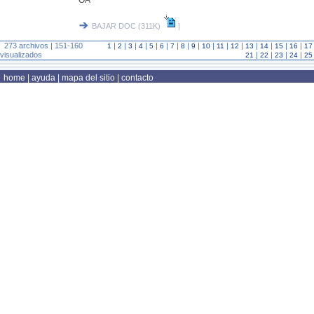
OA
BAJAR DOC (311K)
|
273 archivos | 151-160
|
|
|
|
|
|
|
|
|
|
|
|
|
|
|
|
1
2
3
4
5
6
7
8
9
10
11
12
13
14
15
16
17
visualizados
|
|
|
|
21
22
23
24
25
home
|
ayuda
|
mapa del sitio
|
contacto