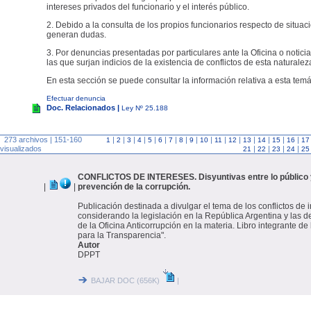
intereses privados del funcionario y el interés público.
2. Debido a la consulta de los propios funcionarios respecto de situac
generan dudas.
3. Por denuncias presentadas por particulares ante la Oficina o noticia
las que surjan indicios de la existencia de conflictos de esta naturalez
En esta sección se puede consultar la información relativa a esta temá
Efectuar denuncia
Doc. Relacionados |
Ley Nº 25.188
273 archivos | 151-160
|
|
|
|
|
|
|
|
|
|
|
|
|
|
|
|
1
2
3
4
5
6
7
8
9
10
11
12
13
14
15
16
17
visualizados
|
|
|
|
21
22
23
24
25
CONFLICTOS DE INTERESES. Disyuntivas entre lo público y
|
|
prevención de la corrupción.
Publicación destinada a divulgar el tema de los conflictos de 
considerando la legislación en la República Argentina y las d
de la Oficina Anticorrupción en la materia. Libro integrante de 
para la Transparencia".
Autor
DPPT
BAJAR DOC (656K)
|