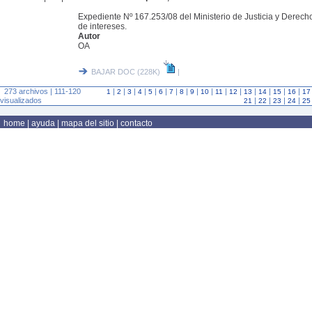
Expediente Nº 167.253/08 del Ministerio de Justicia y Derec
de intereses.
Autor
OA
BAJAR DOC (228K)
|
273 archivos | 111-120
|
|
|
|
|
|
|
|
|
|
|
|
|
|
|
|
1
2
3
4
5
6
7
8
9
10
11
12
13
14
15
16
17
visualizados
|
|
|
|
21
22
23
24
25
home
|
ayuda
|
mapa del sitio
|
contacto