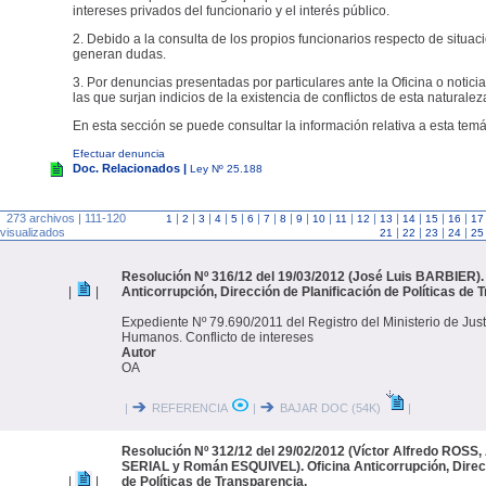
intereses privados del funcionario y el interés público.
2. Debido a la consulta de los propios funcionarios respecto de situac
generan dudas.
3. Por denuncias presentadas por particulares ante la Oficina o noticia
las que surjan indicios de la existencia de conflictos de esta naturalez
En esta sección se puede consultar la información relativa a esta temá
Efectuar denuncia
Doc. Relacionados |
Ley Nº 25.188
273 archivos | 111-120
|
|
|
|
|
|
|
|
|
|
|
|
|
|
|
|
1
2
3
4
5
6
7
8
9
10
11
12
13
14
15
16
17
visualizados
|
|
|
|
21
22
23
24
25
Resolución Nº 316/12 del 19/03/2012 (José Luis BARBIER). 
|
|
Anticorrupción, Dirección de Planificación de Políticas de 
Expediente Nº 79.690/2011 del Registro del Ministerio de Jus
Humanos. Conflicto de intereses
Autor
OA
|
REFERENCIA
|
BAJAR DOC (54K)
|
Resolución Nº 312/12 del 29/02/2012 (Víctor Alfredo ROSS,
SERIAL y Román ESQUIVEL). Oficina Anticorrupción, Direcc
|
|
de Políticas de Transparencia.