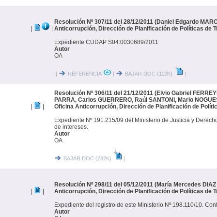
Resolución Nº 307/11 del 28/12/2011 (Daniel Edgardo MARCH
|
|
Anticorrupción, Dirección de Planificación de Políticas de 
Expediente CUDAP S04:0030689/2011
Autor
OA
|
REFERENCIA
|
BAJAR DOC (112K)
|
Resolución Nº 306/11 del 21/12/2011 (Elvio Gabriel FERRE
PARRA, Carlos GUERRERO, Raúl SANTONI, Mario NOGUES,
|
|
Oficina Anticorrupción, Dirección de Planificación de Polít
Expediente Nº 191.215/09 del Ministerio de Justicia y Derec
de intereses.
Autor
OA
BAJAR DOC (242K)
|
Resolución Nº 298/11 del 05/12/2011 (María Mercedes DIA
|
|
Anticorrupción, Dirección de Planificación de Políticas de 
Expediente del registro de este Ministerio Nº 198.110/10. Confl
Autor