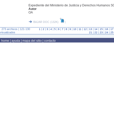
Expediente del Ministerio de Justicia y Derechos Humanos 
Autor
OA
BAJAR DOC (132K)
|
273 archivos | 121-130
|
|
|
|
|
|
|
|
|
|
|
|
|
|
|
|
1
2
3
4
5
6
7
8
9
10
11
12
13
14
15
16
17
visualizados
|
|
|
|
21
22
23
24
25
home
|
ayuda
|
mapa del sitio
|
contacto