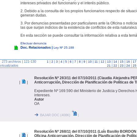
intereses privados del funcionario y el interés público.
2. Debido a la consulta de los propios funcionarios respecto de situac
generan dudas.
3. Por denuncias presentadas por particulares ante la Oficina o noticia
las que surjan indicios de la existencia de conflictos de esta naturalez
En esta sección se puede consultar la información relativa a esta temá
Efectuar denuncia
Doc. Relacionados |
Ley Nº 25.188
273 archivos | 121-130
|
|
|
|
|
|
|
|
|
|
|
|
|
|
|
|
1
2
3
4
5
6
7
8
9
10
11
12
13
14
15
16
17
visualizados
|
|
|
|
21
22
23
24
25
Resolución Nº 283/11 del 07/10/2011 (Claudia Alejandra P
|
|
Anticorrupción, Dirección de Planificación de Políticas de 
Expediente Nº 169.590 del Ministerio de Justicia y Derechos
intereses.
Autor
OA
BAJAR DOC (408K)
|
Resolución Nº 268/11 del 07/10/2011 (Luís Basilio BORD
|
|
Oficina Anticorrupción, Dirección de Planificación de Polít