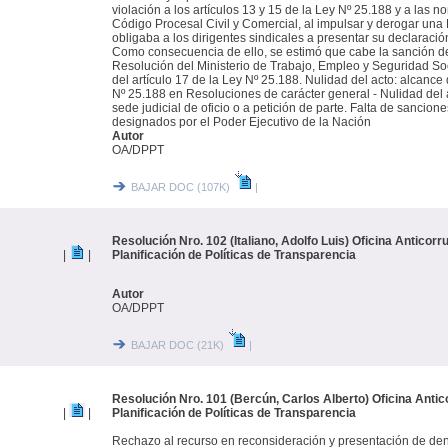
violación a los artículos 13 y 15 de la Ley Nº 25.188 y a las 
Código Procesal Civil y Comercial, al impulsar y derogar una
obligaba a los dirigentes sindicales a presentar su declaració
Como consecuencia de ello, se estimó que cabe la sanción de
Resolución del Ministerio de Trabajo, Empleo y Seguridad Soc
del artículo 17 de la Ley Nº 25.188. Nulidad del acto: alcance 
Nº 25.188 en Resoluciones de carácter general - Nulidad del 
sede judicial de oficio o a petición de parte. Falta de sancion
designados por el Poder Ejecutivo de la Nación
Autor
OA/DPPT
BAJAR DOC (107K)
|
Resolución Nro. 102 (Italiano, Adolfo Luis) Oficina Anticorr
|
|
Planificación de Políticas de Transparencia
Autor
OA/DPPT
BAJAR DOC (21K)
|
Resolución Nro. 101 (Bercún, Carlos Alberto) Oficina Antic
|
|
Planificación de Políticas de Transparencia
Rechazo al recurso en reconsideración y presentación de den