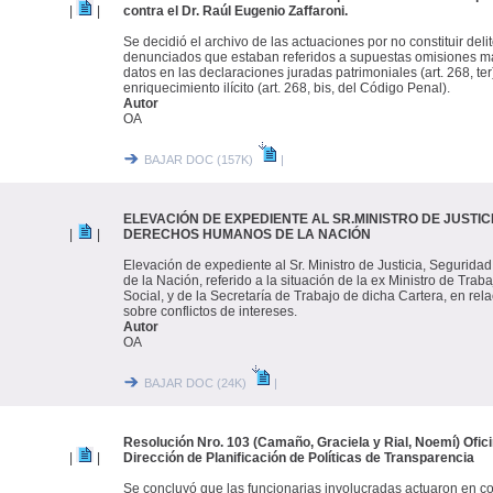
|
|
contra el Dr. Raúl Eugenio Zaffaroni.
Se decidió el archivo de las actuaciones por no constituir deli
denunciados que estaban referidos a supuestas omisiones ma
datos en las declaraciones juradas patrimoniales (art. 268, ter
enriquecimiento ilícito (art. 268, bis, del Código Penal).
Autor
OA
BAJAR DOC (157K)
|
ELEVACIÓN DE EXPEDIENTE AL SR.MINISTRO DE JUSTIC
|
|
DERECHOS HUMANOS DE LA NACIÓN
Elevación de expediente al Sr. Ministro de Justicia, Seguri
de la Nación, referido a la situación de la ex Ministro de Tra
Social, y de la Secretaría de Trabajo de dicha Cartera, en rel
sobre conflictos de intereses.
Autor
OA
BAJAR DOC (24K)
|
Resolución Nro. 103 (Camaño, Graciela y Rial, Noemí) Ofici
|
|
Dirección de Planificación de Políticas de Transparencia
Se concluyó que las funcionarias involucradas actuaron en con