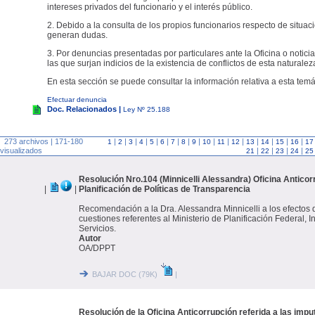
intereses privados del funcionario y el interés público.
2. Debido a la consulta de los propios funcionarios respecto de situac
generan dudas.
3. Por denuncias presentadas por particulares ante la Oficina o noticia
las que surjan indicios de la existencia de conflictos de esta naturalez
En esta sección se puede consultar la información relativa a esta temá
Efectuar denuncia
Doc. Relacionados |
Ley Nº 25.188
273 archivos | 171-180
|
|
|
|
|
|
|
|
|
|
|
|
|
|
|
|
1
2
3
4
5
6
7
8
9
10
11
12
13
14
15
16
17
visualizados
|
|
|
|
21
22
23
24
25
Resolución Nro.104 (Minnicelli Alessandra) Oficina Anticor
|
|
Planificación de Políticas de Transparencia
Recomendación a la Dra. Alessandra Minnicelli a los efectos 
cuestiones referentes al Ministerio de Planificación Federal, I
Servicios.
Autor
OA/DPPT
BAJAR DOC (79K)
|
Resolución de la Oficina Anticorrupción referida a las impu