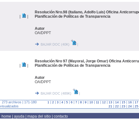
Resolución Nro.98 (Italiano, Adolfo Luis) Oficina Anticorrup
|
|
Planificación de Políticas de Transparencia
Autor
OA/DPPT
BAJAR DOC (40K)
|
Resolución Nro 97 (Mayoral, Jorge Omar) Oficina Anticorru
|
|
Planificación de Políticas de Transparencia
Autor
OA/DPPT
BAJAR DOC (489K)
|
273 archivos | 171-180
|
|
|
|
|
|
|
|
|
|
|
|
|
|
|
|
1
2
3
4
5
6
7
8
9
10
11
12
13
14
15
16
17
visualizados
|
|
|
|
21
22
23
24
25
home
|
ayuda
|
mapa del sitio
|
contacto