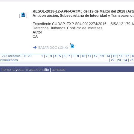
RESOL-2018-12-APN-OA#MJ del 19 de Marzo del 2018 (Arturo
|
|
Anticorrupción, Subsecretaría de Integridad y Transparenci
Expediente CUDAP: EXP-S04:0012274/2016 – SISA 12.179. Min
Derechos Humanos. Conflicto de Intereses.
Autor
OA
BAJAR DOC (134K)
|
273 archivos | 11-20
|
|
|
|
|
|
|
|
|
|
|
|
|
|
|
|
|
1
2
3
4
5
6
7
8
9
10
11
12
13
14
15
16
17
1
visualizados
|
|
|
|
22
23
24
25
home
|
ayuda
|
mapa del sitio
|
contacto