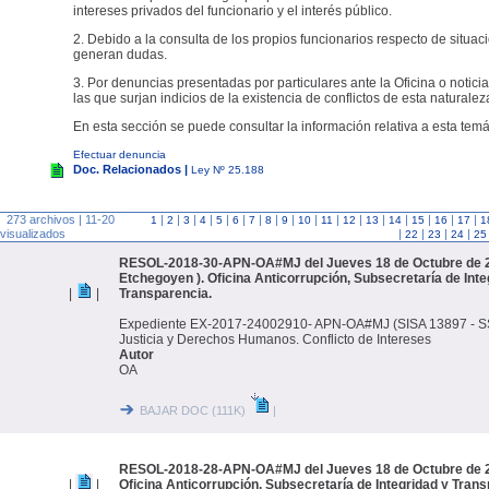
intereses privados del funcionario y el interés público.
2. Debido a la consulta de los propios funcionarios respecto de situac
generan dudas.
3. Por denuncias presentadas por particulares ante la Oficina o noticia
las que surjan indicios de la existencia de conflictos de esta naturalez
En esta sección se puede consultar la información relativa a esta temá
Efectuar denuncia
Doc. Relacionados |
Ley Nº 25.188
273 archivos | 11-20
|
|
|
|
|
|
|
|
|
|
|
|
|
|
|
|
|
1
2
3
4
5
6
7
8
9
10
11
12
13
14
15
16
17
1
visualizados
|
|
|
|
22
23
24
25
RESOL-2018-30-APN-OA#MJ del Jueves 18 de Octubre de 2
Etchegoyen ). Oficina Anticorrupción, Subsecretaría de Inte
|
|
Transparencia.
Expediente EX-2017-24002910- APN-OA#MJ (SISA 13897 - SSI
Justicia y Derechos Humanos. Conflicto de Intereses
Autor
OA
BAJAR DOC (111K)
|
RESOL-2018-28-APN-OA#MJ del Jueves 18 de Octubre de 2
|
|
Oficina Anticorrupción, Subsecretaría de Integridad y Trans