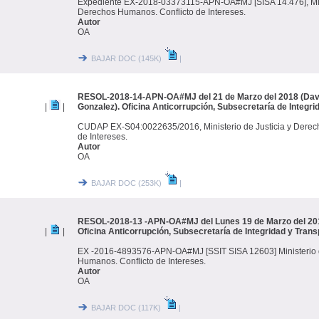
Expediente EX-2018-03373115-APN-OA#MJ [SISA 14.476], Minis
Derechos Humanos. Conflicto de Intereses.
Autor
OA
BAJAR DOC (145K)
|
RESOL-2018-14-APN-OA#MJ del 21 de Marzo del 2018 (Dav
|
|
Gonzalez). Oficina Anticorrupción, Subsecretaría de Integri
CUDAP EX-S04:0022635/2016, Ministerio de Justicia y Derec
de Intereses.
Autor
OA
BAJAR DOC (253K)
|
RESOL-2018-13 -APN-OA#MJ del Lunes 19 de Marzo del 2018
|
|
Oficina Anticorrupción, Subsecretaría de Integridad y Trans
EX -2016-4893576-APN-OA#MJ [SSIT SISA 12603] Ministerio d
Humanos. Conflicto de Intereses.
Autor
OA
BAJAR DOC (117K)
|