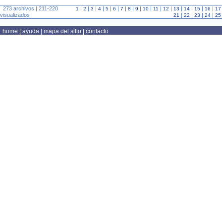
273 archivos | 211-220
|
|
|
|
|
|
|
|
|
|
|
|
|
|
|
|
1
2
3
4
5
6
7
8
9
10
11
12
13
14
15
16
17
visualizados
|
|
|
|
21
22
23
24
25
home
|
ayuda
|
mapa del sitio
|
contacto