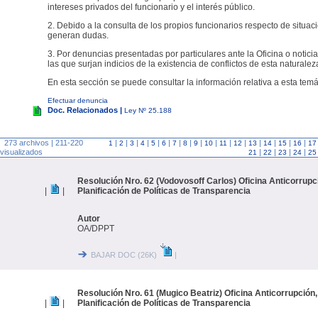
intereses privados del funcionario y el interés público.
2. Debido a la consulta de los propios funcionarios respecto de situac
generan dudas.
3. Por denuncias presentadas por particulares ante la Oficina o noticia
las que surjan indicios de la existencia de conflictos de esta naturalez
En esta sección se puede consultar la información relativa a esta temá
Efectuar denuncia
Doc. Relacionados |
Ley Nº 25.188
273 archivos | 211-220
|
|
|
|
|
|
|
|
|
|
|
|
|
|
|
|
1
2
3
4
5
6
7
8
9
10
11
12
13
14
15
16
17
visualizados
|
|
|
|
21
22
23
24
25
Resolución Nro. 62 (Vodovosoff Carlos) Oficina Anticorrupc
|
|
Planificación de Políticas de Transparencia
Autor
OA/DPPT
BAJAR DOC (26K)
|
Resolución Nro. 61 (Mugico Beatriz) Oficina Anticorrupción,
|
|
Planificación de Políticas de Transparencia