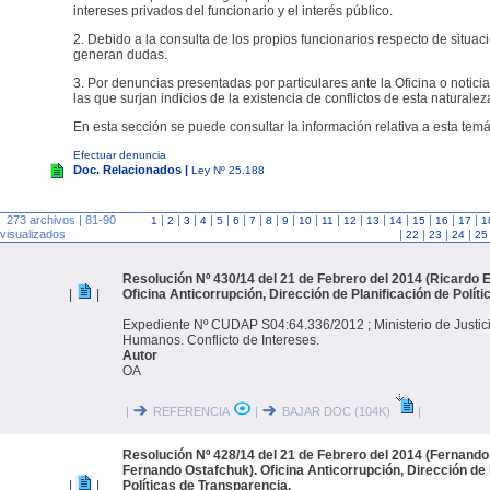
intereses privados del funcionario y el interés público.
2. Debido a la consulta de los propios funcionarios respecto de situac
generan dudas.
3. Por denuncias presentadas por particulares ante la Oficina o noticia
las que surjan indicios de la existencia de conflictos de esta naturalez
En esta sección se puede consultar la información relativa a esta temá
Efectuar denuncia
Doc. Relacionados |
Ley Nº 25.188
273 archivos | 81-90
|
|
|
|
|
|
|
|
|
|
|
|
|
|
|
|
|
1
2
3
4
5
6
7
8
9
10
11
12
13
14
15
16
17
1
visualizados
|
|
|
|
22
23
24
25
Resolución Nº 430/14 del 21 de Febrero del 2014 (Ricardo E
|
|
Oficina Anticorrupción, Dirección de Planificación de Polít
Expediente Nº CUDAP S04:64.336/2012 ; Ministerio de Justic
Humanos. Conflicto de Intereses.
Autor
OA
|
REFERENCIA
|
BAJAR DOC (104K)
|
Resolución Nº 428/14 del 21 de Febrero del 2014 (Fernando
Fernando Ostafchuk). Oficina Anticorrupción, Dirección de 
|
|
Políticas de Transparencia.