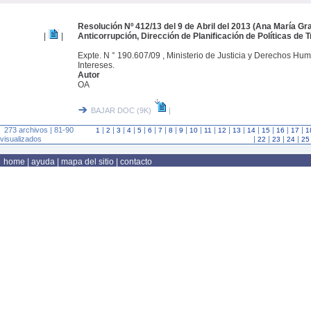
Resolución Nº 412/13 del 9 de Abril del 2013 (Ana María Gra
|
|
Anticorrupción, Dirección de Planificación de Políticas de 
Expte. N ° 190.607/09 , Ministerio de Justicia y Derechos Hum
Intereses.
Autor
OA
BAJAR DOC (9K)
|
273 archivos | 81-90
|
|
|
|
|
|
|
|
|
|
|
|
|
|
|
|
|
1
2
3
4
5
6
7
8
9
10
11
12
13
14
15
16
17
1
visualizados
|
|
|
|
22
23
24
25
home
|
ayuda
|
mapa del sitio
|
contacto