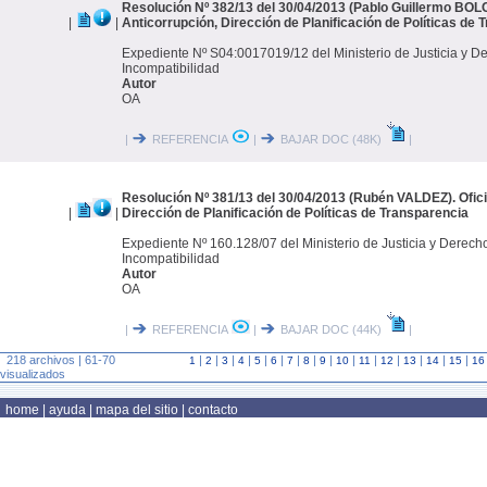
Resolución Nº 382/13 del 30/04/2013 (Pablo Guillermo BOL
|
|
Anticorrupción, Dirección de Planificación de Políticas de 
Expediente Nº S04:0017019/12 del Ministerio de Justicia y 
Incompatibilidad
Autor
OA
|
REFERENCIA
|
BAJAR DOC (48K)
|
Resolución Nº 381/13 del 30/04/2013 (Rubén VALDEZ). Ofici
|
|
Dirección de Planificación de Políticas de Transparencia
Expediente Nº 160.128/07 del Ministerio de Justicia y Derec
Incompatibilidad
Autor
OA
|
REFERENCIA
|
BAJAR DOC (44K)
|
218 archivos | 61-70
|
|
|
|
|
|
|
|
|
|
|
|
|
|
|
1
2
3
4
5
6
7
8
9
10
11
12
13
14
15
16
visualizados
home
|
ayuda
|
mapa del sitio
|
contacto