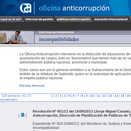
La Oficina Anticorrupción interviene en la detección de situaciones de
acumulación de cargos, esto es, funcionarios que tienen más de un ca
administración pública nacional, provincial o municipal.
Estos casos son por lo general remitidos a la Subsecretaría de la Gest
ámbito de la Jefatura de Gabinete, quien es la autoridad de aplicación
al empleo público nacional.
Efectuar denuncia
218 archivos | 61-70
|
|
|
|
|
|
|
|
|
|
|
|
|
|
|
1
2
3
4
5
6
7
8
9
10
11
12
13
14
15
16
visualizados
Resolución Nº 401/13 del 16/09/2013 (Jorge Miguel Canale).
|
|
Anticorrupción, Dirección de Planificación de Políticas de 
Expediente Nº S04:20960/13; del Ministerio de Justicia y D
Incompatibilidad