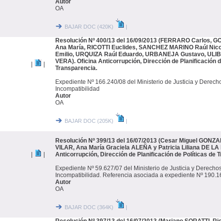
Autor
OA
BAJAR DOC (420K)
|
Resolución Nº 400/13 del 16/09/2013 (FERRARO Carlos, 
Ana María, RICOTTI Euclides, SANCHEZ MARINO Raúl Nicol
Emilio, URQUIZA Raúl Eduardo, URBANEJA Gustavo, ULI
VERA). Oficina Anticorrupción, Dirección de Planificación d
|
|
Transparencia.
Expediente Nº 166.240/08 del Ministerio de Justicia y Derec
Incompatibilidad
Autor
OA
BAJAR DOC (205K)
|
Resolución Nº 399/13 del 16/07/2013 (Cesar Miguel GONZA
VILAR, Ana María Graciela ALEÑA y Patricia Liliana DE LA
|
|
Anticorrupción, Dirección de Planificación de Políticas de 
Expediente Nº 59.627/07 del Ministerio de Justicia y Derech
Incompatibilidad. Referencia asociada a expediente Nº 190.1
Autor
OA
BAJAR DOC (364K)
|