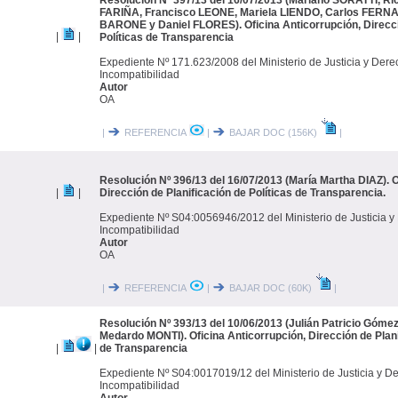
Resolución Nº 397/13 del 16/07/2013 (Mariano SORATTI, R
FARIÑA, Francisco LEONE, Mariela LIENDO, Carlos FERNA
BARONE y Daniel FLORES). Oficina Anticorrupción, Direcci
|
|
Políticas de Transparencia
Expediente Nº 171.623/2008 del Ministerio de Justicia y De
Incompatibilidad
Autor
OA
|
REFERENCIA
|
BAJAR DOC (156K)
|
Resolución Nº 396/13 del 16/07/2013 (María Martha DIAZ). O
|
|
Dirección de Planificación de Políticas de Transparencia.
Expediente Nº S04:0056946/2012 del Ministerio de Justicia
Incompatibilidad
Autor
OA
|
REFERENCIA
|
BAJAR DOC (60K)
|
Resolución Nº 393/13 del 10/06/2013 (Julián Patricio Góme
Medardo MONTI). Oficina Anticorrupción, Dirección de Plani
|
|
de Transparencia
Expediente Nº S04:0017019/12 del Ministerio de Justicia y 
Incompatibilidad