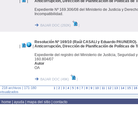
|
|
Anticorrupción, Dirección de Planificación de Políticas de 
Expediente Nº 169.306/08 del Ministerio de Justicia y Derec
Incompatibilidad.
BAJAR DOC (292K)
|
Resolución Nº 169/10 (Raúl CASALI y Eduardo PAUNERO). 
|
|
Anticorrupción, Dirección de Planificación de Políticas de 
Expediente del registro del Ministerio de Justicia, Segurida
160.804/07
Autor
OA
BAJAR DOC (49K)
|
218 archivos | 171-180
|
|
|
|
|
|
|
|
|
|
|
|
|
|
|
1
2
3
4
5
6
7
8
9
10
11
12
13
14
15
16
visualizados
home
|
ayuda
|
mapa del sitio
|
contacto