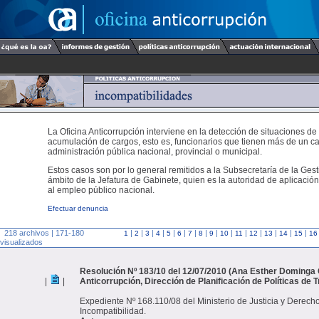
La Oficina Anticorrupción interviene en la detección de situaciones de
acumulación de cargos, esto es, funcionarios que tienen más de un ca
administración pública nacional, provincial o municipal.
Estos casos son por lo general remitidos a la Subsecretaría de la Gest
ámbito de la Jefatura de Gabinete, quien es la autoridad de aplicación
al empleo público nacional.
Efectuar denuncia
218 archivos | 171-180
|
|
|
|
|
|
|
|
|
|
|
|
|
|
|
1
2
3
4
5
6
7
8
9
10
11
12
13
14
15
16
visualizados
Resolución Nº 183/10 del 12/07/2010 (Ana Esther Dominga
|
|
Anticorrupción, Dirección de Planificación de Políticas de 
Expediente Nº 168.110/08 del Ministerio de Justicia y Derec
Incompatibilidad.