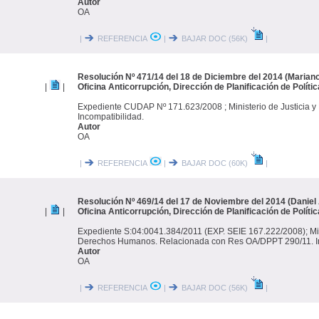
Autor
OA
|
REFERENCIA
|
BAJAR DOC (56K)
|
Resolución Nº 471/14 del 18 de Diciembre del 2014 (Mariano
|
|
Oficina Anticorrupción, Dirección de Planificación de Polít
Expediente CUDAP Nº 171.623/2008 ; Ministerio de Justicia 
Incompatibilidad.
Autor
OA
|
REFERENCIA
|
BAJAR DOC (60K)
|
Resolución Nº 469/14 del 17 de Noviembre del 2014 (Daniel
|
|
Oficina Anticorrupción, Dirección de Planificación de Políti
Expediente S:04:0041.384/2011 (EXP. SEIE 167.222/2008); Mini
Derechos Humanos. Relacionada con Res OA/DPPT 290/11. In
Autor
OA
|
REFERENCIA
|
BAJAR DOC (56K)
|