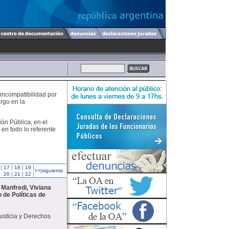
 incompatibilidad por
rgo en la
ión Pública, en el
 en todo lo referente
|
|
|
|
17
18
19
>>|siguiente
|
|
|
20
21
22
 Manfredi, Viviana
 de Políticas de
sticia y Derechos