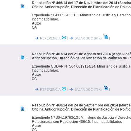
Resolución Nº 466/14 del 17 de Noviembre del 2014 (Sandra
|
|
Oficina Anticorrupción, Dirección de Planificación de Políti
Expediente S04:0053455/13 ; Ministerio de Justicia y Derec
Incompatibilidad.
Autor
OA
|
REFERENCIA
|
BAJAR DOC (64K)
|
Resolución Nº 463/14 del 21 de Agosto del 2014 (Ángel José
|
|
Anticorrupción, Dirección de Planificación de Políticas de 
Expediente CUDAP Nº S04:0019114/14; Ministerio de Justici
Incompatibilidad.
Autor
OA
|
REFERENCIA
|
BAJAR DOC (76K)
|
Resolución Nº 460/14 del 24 de Septiembre del 2014 (Marce
|
|
Oficina Anticorrupción, Dirección de Planificación de Políti
Expediente Nº S04:19763/13 ; Ministerio de Justicia y Derec
Relacionada con Resolución 486/15. Incompatibilidades
Autor
OA