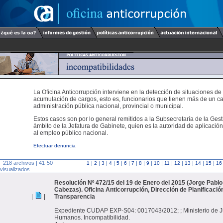
La Oficina Anticorrupción interviene en la detección de situaciones de
acumulación de cargos, esto es, funcionarios que tienen más de un ca
administración pública nacional, provincial o municipal.
Estos casos son por lo general remitidos a la Subsecretaría de la Gest
ámbito de la Jefatura de Gabinete, quien es la autoridad de aplicación
al empleo público nacional.
Efectuar denuncia
218 archivos | 41-50
|
|
|
|
|
|
|
|
|
|
|
|
|
|
|
1
2
3
4
5
6
7
8
9
10
11
12
13
14
15
16
visualizados
Resolución Nº 472/15 del 19 de Enero del 2015 (Jorge Pablo
Cabezas). Oficina Anticorrupción, Dirección de Planificación
|
|
Transparencia
Expediente CUDAP EXP-S04: 0017043/2012; ; Ministerio de Ju
Humanos. Incompatibilidad.