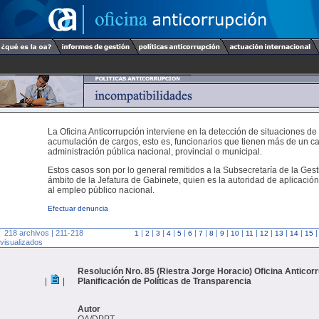
La Oficina Anticorrupción interviene en la detección de situaciones de
acumulación de cargos, esto es, funcionarios que tienen más de un ca
administración pública nacional, provincial o municipal.
Estos casos son por lo general remitidos a la Subsecretaría de la Gest
ámbito de la Jefatura de Gabinete, quien es la autoridad de aplicación
al empleo público nacional.
Efectuar denuncia
218 archivos | 211-218
|
|
|
|
|
|
|
|
|
|
|
|
|
|
1
2
3
4
5
6
7
8
9
10
11
12
13
14
15
visualizados
Resolución Nro. 85 (Riestra Jorge Horacio) Oficina Anticor
|
|
Planificación de Políticas de Transparencia
Autor