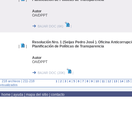
Autor
OA/DPPT
BAJAR DOC (6K)
|
Resolución Nro. 1 (Seijas Pedro José ). Oficina Anticorrupc
|
|
Planificación de Políticas de Transparencia
Autor
OA/DPPT
BAJAR DOC (20K)
|
218 archivos | 211-218
|
|
|
|
|
|
|
|
|
|
|
|
|
|
1
2
3
4
5
6
7
8
9
10
11
12
13
14
15
visualizados
home
|
ayuda
|
mapa del sitio
|
contacto