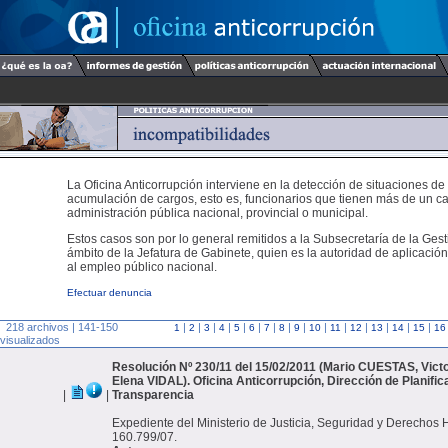
La Oficina Anticorrupción interviene en la detección de situaciones de
acumulación de cargos, esto es, funcionarios que tienen más de un ca
administración pública nacional, provincial o municipal.
Estos casos son por lo general remitidos a la Subsecretaría de la Gest
ámbito de la Jefatura de Gabinete, quien es la autoridad de aplicación
al empleo público nacional.
Efectuar denuncia
218 archivos | 141-150
|
|
|
|
|
|
|
|
|
|
|
|
|
|
|
1
2
3
4
5
6
7
8
9
10
11
12
13
14
15
16
visualizados
Resolución Nº 230/11 del 15/02/2011 (Mario CUESTAS, Victo
Elena VIDAL). Oficina Anticorrupción, Dirección de Planific
|
|
Transparencia
Expediente del Ministerio de Justicia, Seguridad y Derecho
160.799/07.