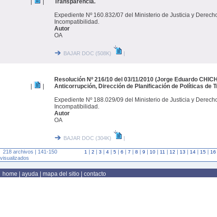
|
|
Transparencia.
Expediente Nº 160.832/07 del Ministerio de Justicia y Derec
Incompatibilidad.
Autor
OA
BAJAR DOC (508K)
|
Resolución Nº 216/10 del 03/11/2010 (Jorge Eduardo CHICH
|
|
Anticorrupción, Dirección de Planificación de Políticas de 
Expediente Nº 188.029/09 del Ministerio de Justicia y Derec
Incompatibilidad.
Autor
OA
BAJAR DOC (304K)
|
218 archivos | 141-150
|
|
|
|
|
|
|
|
|
|
|
|
|
|
|
1
2
3
4
5
6
7
8
9
10
11
12
13
14
15
16
visualizados
home
|
ayuda
|
mapa del sitio
|
contacto