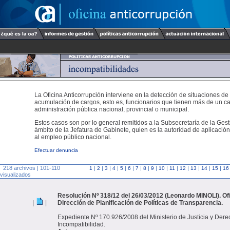
La Oficina Anticorrupción interviene en la detección de situaciones de
acumulación de cargos, esto es, funcionarios que tienen más de un ca
administración pública nacional, provincial o municipal.
Estos casos son por lo general remitidos a la Subsecretaría de la Gest
ámbito de la Jefatura de Gabinete, quien es la autoridad de aplicación
al empleo público nacional.
Efectuar denuncia
218 archivos | 101-110
|
|
|
|
|
|
|
|
|
|
|
|
|
|
|
1
2
3
4
5
6
7
8
9
10
11
12
13
14
15
16
visualizados
Resolución Nº 318/12 del 26/03/2012 (Leonardo MINOLI). Of
|
|
Dirección de Planificación de Políticas de Transparencia.
Expediente Nº 170.926/2008 del Ministerio de Justicia y De
Incompatibilidad.