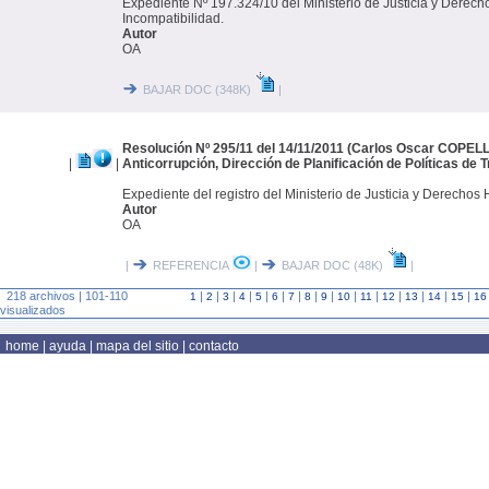
Expediente Nº 197.324/10 del Ministerio de Justicia y Derec
Incompatibilidad.
Autor
OA
BAJAR DOC (348K)
|
Resolución Nº 295/11 del 14/11/2011 (Carlos Oscar COPELL
|
|
Anticorrupción, Dirección de Planificación de Políticas de 
Expediente del registro del Ministerio de Justicia y Derech
Autor
OA
|
REFERENCIA
|
BAJAR DOC (48K)
|
218 archivos | 101-110
|
|
|
|
|
|
|
|
|
|
|
|
|
|
|
1
2
3
4
5
6
7
8
9
10
11
12
13
14
15
16
visualizados
home
|
ayuda
|
mapa del sitio
|
contacto