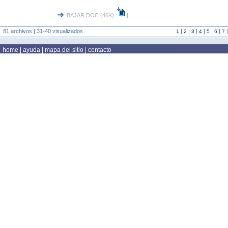
BAJAR DOC (46K)
|
81 archivos | 31-40 visualizados
|
|
|
|
|
|
1
2
3
4
5
6
7
home
|
ayuda
|
mapa del sitio
|
contacto