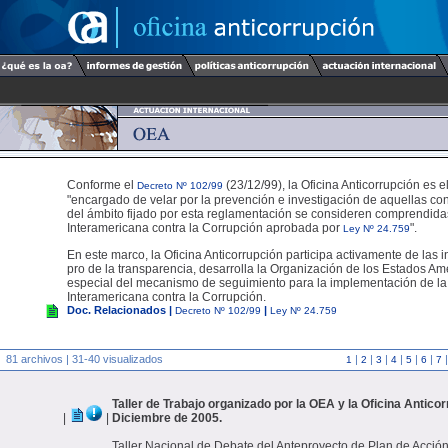
Conforme el
(23/12/99), la Oficina Anticorrupción es 
Decreto Nº 102/99
"encargado de velar por la prevención e investigación de aquellas co
del ámbito fijado por esta reglamentación se consideren comprendid
Interamericana contra la Corrupción aprobada por
".
Ley Nº 24.759
En este marco, la Oficina Anticorrupción participa activamente de las i
pro de la transparencia, desarrolla la Organización de los Estados A
especial del mecanismo de seguimiento para la implementación de l
Interamericana contra la Corrupción.
Doc. Relacionados |
|
Decreto Nº 102/99
Ley Nº 24.759
81 archivos | 31-40 visualizados
|
|
|
|
|
|
1
2
3
4
5
6
7
Taller de Trabajo organizado por la OEA y la Oficina Antico
|
|
Diciembre de 2005.
Taller Nacional de Debate del Anteproyecto de Plan de Acción