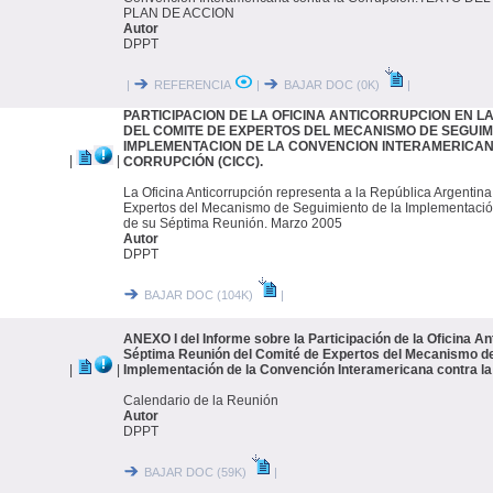
PLAN DE ACCION
Autor
DPPT
|
REFERENCIA
|
BAJAR DOC (0K)
|
PARTICIPACION DE LA OFICINA ANTICORRUPCION EN L
DEL COMITE DE EXPERTOS DEL MECANISMO DE SEGUIM
IMPLEMENTACION DE LA CONVENCION INTERAMERICA
|
|
CORRUPCIÓN (CICC).
La Oficina Anticorrupción representa a la República Argentina
Expertos del Mecanismo de Seguimiento de la Implementació
de su Séptima Reunión. Marzo 2005
Autor
DPPT
BAJAR DOC (104K)
|
ANEXO I del Informe sobre la Participación de la Oficina An
Séptima Reunión del Comité de Expertos del Mecanismo de
|
|
Implementación de la Convención Interamericana contra la
Calendario de la Reunión
Autor
DPPT
BAJAR DOC (59K)
|