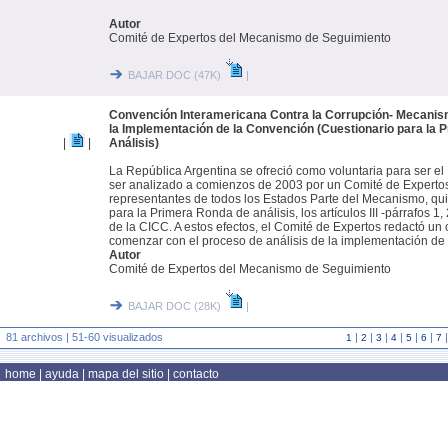
Autor
Comité de Expertos del Mecanismo de Seguimiento
BAJAR DOC (47K)
|
Convención Interamericana Contra la Corrupción- Mecanis
la Implementación de la Convención (Cuestionario para la 
|
|
Análisis)
La República Argentina se ofreció como voluntaria para ser el
ser analizado a comienzos de 2003 por un Comité de Expertos
representantes de todos los Estados Parte del Mecanismo, qu
para la Primera Ronda de análisis, los artículos III -párrafos 1, 2
de la CICC. A estos efectos, el Comité de Expertos redactó un
comenzar con el proceso de análisis de la implementación de
Autor
Comité de Expertos del Mecanismo de Seguimiento
BAJAR DOC (28K)
|
81 archivos | 51-60 visualizados
|
|
|
|
|
|
1
2
3
4
5
6
7
home
|
ayuda
|
mapa del sitio
|
contacto