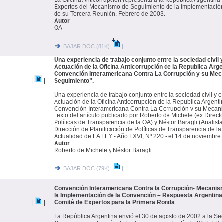
La Oficina Anticorrupción representa a la República Argentina
Expertos del Mecanismo de Seguimiento de la Implementación
de su Tercera Reunión. Febrero de 2003.
Autor
OA
BAJAR DOC (81K)
|
Una experiencia de trabajo conjunto entre la sociedad civil y
Actuación de la Oficina Anticorrupción de la Republica Arge
Convención Interamericana Contra La Corrupción y su Me
|
|
Seguimiento”.
Una experiencia de trabajo conjunto entre la sociedad civil y el
Actuación de la Oficina Anticorrupción de la Republica Argenti
Convención Interamericana Contra La Corrupción y su Mecan
Texto del artículo publicado por Roberto de Michele (ex Direct
Políticas de Transparencia de la OA) y Néstor Baragli (Analista
Dirección de Planificación de Políticas de Transparencia de l
Actualidad de LA LEY - Año LXVI, Nº 220 - el 14 de noviembre
Autor
Roberto de Michele y Néstor Baragli
BAJAR DOC (79K)
|
Convención Interamericana Contra la Corrupción- Mecanis
la Implementación de la Convención – Respuesta Argentina 
|
|
Comité de Expertos para la Primera Ronda
La República Argentina envió el 30 de agosto de 2002 a la Sec