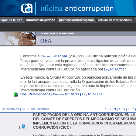
Conforme el
(23/12/99), la Oficina Anticorrupción es 
Decreto Nº 102/99
"encargado de velar por la prevención e investigación de aquellas co
del ámbito fijado por esta reglamentación se consideren comprendid
Interamericana contra la Corrupción aprobada por
".
Ley Nº 24.759
En este marco, la Oficina Anticorrupción participa activamente de las i
pro de la transparencia, desarrolla la Organización de los Estados A
especial del mecanismo de seguimiento para la implementación de l
Interamericana contra la Corrupción.
Doc. Relacionados |
|
Decreto Nº 102/99
Ley Nº 24.759
81 archivos | 51-60 visualizados
|
|
|
|
|
|
1
2
3
4
5
6
7
PARTICIPACION DE LA OFICINA ANTICORRUPCION EN L
DEL COMITE DE EXPERTOS DEL MECANISMO SE SEGUIMI
IMPLEMENTACION DE LA CONVENCION INTERAMERICAN
|
|
CORRUPCIÓN (CICC)