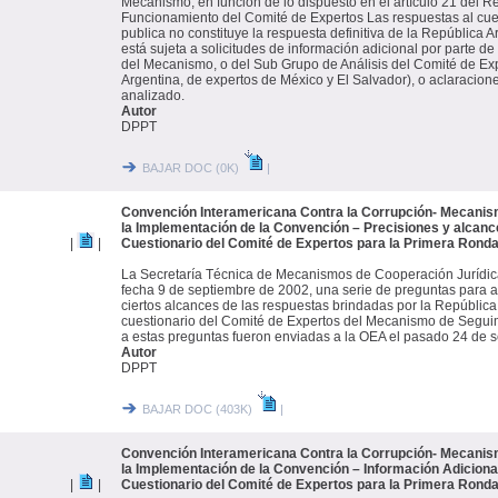
Mecanismo, en función de lo dispuesto en el artículo 21 del
Funcionamiento del Comité de Expertos Las respuestas al cue
publica no constituye la respuesta definitiva de la República A
está sujeta a solicitudes de información adicional por parte de
del Mecanismo, o del Sub Grupo de Análisis del Comité de Exp
Argentina, de expertos de México y El Salvador), o aclaracion
analizado.
Autor
DPPT
BAJAR DOC (0K)
|
Convención Interamericana Contra la Corrupción- Mecanis
la Implementación de la Convención – Precisiones y alcanc
|
|
Cuestionario del Comité de Expertos para la Primera Ronda
La Secretaría Técnica de Mecanismos de Cooperación Jurídic
fecha 9 de septiembre de 2002, una serie de preguntas para am
ciertos alcances de las respuestas brindadas por la República
cuestionario del Comité de Expertos del Mecanismo de Segui
a estas preguntas fueron enviadas a la OEA el pasado 24 de 
Autor
DPPT
BAJAR DOC (403K)
|
Convención Interamericana Contra la Corrupción- Mecanis
la Implementación de la Convención – Información Adicional
|
|
Cuestionario del Comité de Expertos para la Primera Ronda