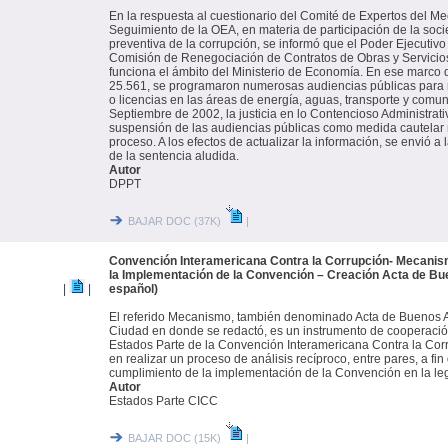
En la respuesta al cuestionario del Comité de Expertos del M
Seguimiento de la OEA, en materia de participación de la soci
preventiva de la corrupción, se informó que el Poder Ejecutiv
Comisión de Renegociación de Contratos de Obras y Servicio
funciona el ámbito del Ministerio de Economía. En ese marco d
25.561, se programaron numerosas audiencias públicas para 
o licencias en las áreas de energía, aguas, transporte y comu
Septiembre de 2002, la justicia en lo Contencioso Administrati
suspensión de las audiencias públicas como medida cautelar m
proceso. A los efectos de actualizar la información, se envió a
de la sentencia aludida.
Autor
DPPT
BAJAR DOC (37K)
|
Convención Interamericana Contra la Corrupción- Mecanis
la Implementación de la Convención – Creación Acta de Bue
|
|
español)
El referido Mecanismo, también denominado Acta de Buenos Air
Ciudad en donde se redactó, es un instrumento de cooperación 
Estados Parte de la Convención Interamericana Contra la Co
en realizar un proceso de análisis recíproco, entre pares, a fin 
cumplimiento de la implementación de la Convención en la leg
Autor
Estados Parte CICC
BAJAR DOC (15K)
|