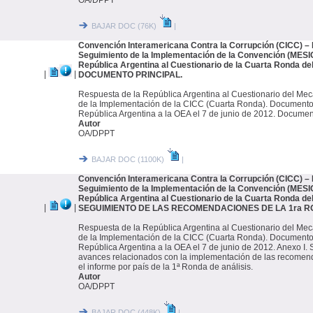
OA/DPPT
BAJAR DOC (76K)
|
Convención Interamericana Contra la Corrupción (CICC) 
Seguimiento de la Implementación de la Convención (MESIC
República Argentina al Cuestionario de la Cuarta Ronda de
|
|
DOCUMENTO PRINCIPAL.
Respuesta de la República Argentina al Cuestionario del M
de la Implementación de la CICC (Cuarta Ronda). Documento
República Argentina a la OEA el 7 de junio de 2012. Document
Autor
OA/DPPT
BAJAR DOC (1100K)
|
Convención Interamericana Contra la Corrupción (CICC) 
Seguimiento de la Implementación de la Convención (MESIC
República Argentina al Cuestionario de la Cuarta Ronda de
|
|
SEGUIMIENTO DE LAS RECOMENDACIONES DE LA 1ra R
Respuesta de la República Argentina al Cuestionario del M
de la Implementación de la CICC (Cuarta Ronda). Documento
República Argentina a la OEA el 7 de junio de 2012. Anexo I.
avances relacionados con la implementación de las recomen
el informe por país de la 1ª Ronda de análisis.
Autor
OA/DPPT
BAJAR DOC (448K)
|