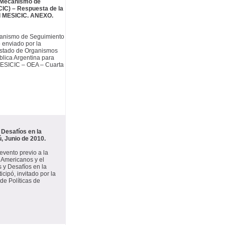
– Mecanismo de
IC) – Respuesta de la
el MESICIC. ANEXO.
ecanismo de Seguimiento
 enviado por la
Listado de Organismos
blica Argentina para
 MESICIC – OEA – Cuarta
 Desafíos en la
, Junio de 2010.
evento previo a la
 Americanos y el
 y Desafíos en la
cipó, invitado por la
de Políticas de