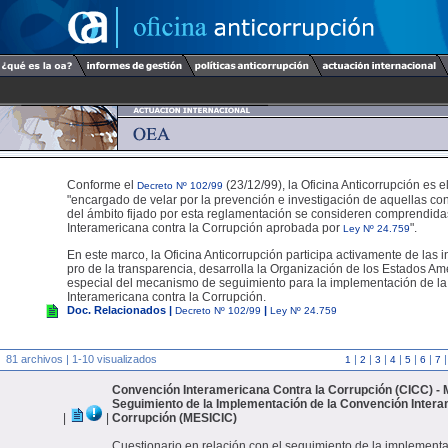
Conforme el
(23/12/99), la Oficina Anticorrupción es 
Decreto Nº 102/99
"encargado de velar por la prevención e investigación de aquellas co
del ámbito fijado por esta reglamentación se consideren comprendid
Interamericana contra la Corrupción aprobada por
".
Ley Nº 24.759
En este marco, la Oficina Anticorrupción participa activamente de las i
pro de la transparencia, desarrolla la Organización de los Estados A
especial del mecanismo de seguimiento para la implementación de l
Interamericana contra la Corrupción.
Doc. Relacionados |
|
Decreto Nº 102/99
Ley Nº 24.759
81 archivos | 1-10 visualizados
|
|
|
|
|
|
1
2
3
4
5
6
7
Convención Interamericana Contra la Corrupción (CICC) -
Seguimiento de la Implementación de la Convención Intera
|
|
Corrupción (MESICIC)
Cuestionario en relación con el seguimiento de la implementa