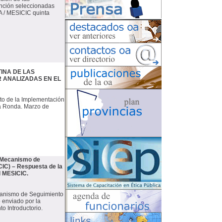
nción seleccionadas
A / MESICIC quinta
INA DE LAS
R ANALIZADAS EN EL
to de la Implementación
ta Ronda. Marzo de
– Mecanismo de
IC) – Respuesta de la
l MESICIC.
ecanismo de Seguimiento
 enviado por la
o Introductorio.