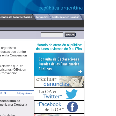
el organismo
nductas que dentro
as en la Convención
niciativas que, en
mericanos (OEA), en
a Convención
|
|
|
8
9
>>|siguiente
 Mecanismo de
mericana Contra la
ción de las