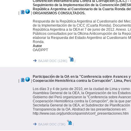
Convención Interamericana Contra la Corrupción (CICC) 
Seguimiento de la Implementación de la Convención (MESIC
República Argentina al Cuestionario de la Cuarta Ronda d
|
|
ORGANISMOS CONSULTADOS.
Respuesta de la República Argentina al Cuestionario del M
de la Implementación de la CICC (Cuarta Ronda). Documento
República Argentina a la OEA el 7 de junio de 2012. Anexo. 
Públicos consultados por la Oficina Anticorrupción de la Repú
elaborar la Respuesta del Estado Argentino al Cuestionario
Ronda.
Autor
OA/DPPT
BAJAR DOC (124K)
|
Participación de la OA en la "Conferencia sobre Avances y
|
|
Cooperación Hemisférica contra la Corrupción". Lima, Perú
Los días 3 y 4 de junio de 2010, en la ciudad de Lima y como 
Asamblea General de la OEA, la Organización de los Estados
Gobierno del Perú organizaron la "Conferencia sobre Avances
Cooperación Hemisférica contra la Corrupción", de la que parti
Secretaría General de la OEA, el Subdirector de Planificación 
Transparencia de la OA. Abstract de las presentaciones en:
http://www.oas.org/juridico/spanish/conf_presentaciones.htm
BAJAR DOC (73K)
|