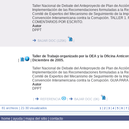
Taller Nacional de Debate del Anteproyecto de Plan de Acción
Implementación de las Recomendaciones formuladas a la Rep
Comité de Expertos del Mecanismo de Seguimiento de la Imp
Convención Interamericana contra la Corrupción. TALLER 1
COMENTARIOS POR ESCRITO.
Autor
DPPT
BAJAR DOC (125K)
|
Taller de Trabajo organizado por la OEA y la Oficina Antico
|
|
Diciembre de 2005.
Taller Nacional de Debate del Anteproyecto de Plan de Acción
Implementación de las Recomendaciones formuladas a la Rep
Comité de Expertos del Mecanismo de Seguimiento de la Imp
Convención Interamericana contra la Corrupción. GUIA PA
Autor
DPPT
|
REFERENCIA
|
BAJAR DOC (0K)
|
81 archivos | 21-30 visualizados
|
|
|
|
|
|
1
2
3
4
5
6
7
home
|
ayuda
|
mapa del sitio
|
contacto