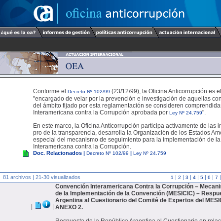
Conforme el
(23/12/99), la Oficina Anticorrupción es 
Decreto Nº 102/99
"encargado de velar por la prevención e investigación de aquellas co
del ámbito fijado por esta reglamentación se consideren comprendid
Interamericana contra la Corrupción aprobada por
".
Ley Nº 24.759
En este marco, la Oficina Anticorrupción participa activamente de las i
pro de la transparencia, desarrolla la Organización de los Estados A
especial del mecanismo de seguimiento para la implementación de l
Interamericana contra la Corrupción.
Doc. Relacionados |
|
Decreto Nº 102/99
Ley Nº 24.759
81 archivos | 21-30 visualizados
|
|
|
|
|
|
1
2
3
4
5
6
7
Convención Interamericana Contra la Corrupción – Mecan
de la Implementación de la Convención (MESICIC) – Respue
Argentina al Cuestionario del Comité de Expertos del MES
|
|
ANEXO 2.