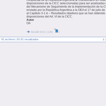
Respuesta de la República Argentina al Cuestionario en relac
disposiciones de la CICC seleccionadas para ser analizada
del Mecanismo de Seguimiento de la Implementación de la 
enviado por la República Argentina a la OEA el 17 de julio 
al Capítulo 3-1-b – Resultados objetivos que se han obtenido 
disposiciones del Art. VI de la CICC.
Autor
OA
BAJAR DOC (13K)
|
81 archivos | 81-81 visualizados
1