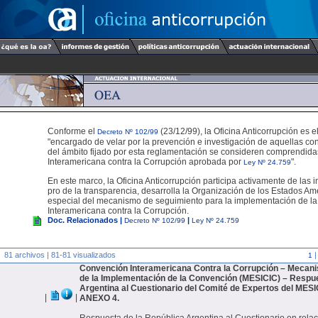
Conforme el
(23/12/99), la Oficina Anticorrupción es 
Decreto Nº 102/99
"encargado de velar por la prevención e investigación de aquellas co
del ámbito fijado por esta reglamentación se consideren comprendid
Interamericana contra la Corrupción aprobada por
".
Ley Nº 24.759
En este marco, la Oficina Anticorrupción participa activamente de las i
pro de la transparencia, desarrolla la Organización de los Estados A
especial del mecanismo de seguimiento para la implementación de l
Interamericana contra la Corrupción.
Doc. Relacionados |
|
Decreto Nº 102/99
Ley Nº 24.759
81 archivos | 81-81 visualizados
1
Convención Interamericana Contra la Corrupción – Mecan
de la Implementación de la Convención (MESICIC) – Respue
Argentina al Cuestionario del Comité de Expertos del MES
|
|
ANEXO 4.