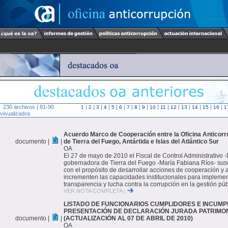
230 archivos | 81-90
|
|
|
|
|
|
|
|
|
|
|
|
|
|
|
|
1
2
3
4
5
6
7
8
9
10
11
12
13
14
15
16
1
visualizados
Acuerdo Marco de Cooperación entre la Oficina Anticorru
documento |
|
de Tierra del Fuego, Antártida e Islas del Atlántico Sur
OA
El 27 de mayo de 2010 el Fiscal de Control Administrativo -Dr.
gobernadora de Tierra del Fuego -María Fabiana Ríos- sus
con el propósito de desarrollar acciones de cooperación y 
incrementen las capacidades institucionales para implem
transparencia y lucha contra la corrupción en la gestión púb
VER NOTA COMPLETA |
LISTADO DE FUNCIONARIOS CUMPLIDORES E INCUMP
PRESENTACIÓN DE DECLARACIÓN JURADA PATRIMON
documento |
|
(ACTUALIZACIÓN AL 07 DE ABRIL DE 2010)
OA