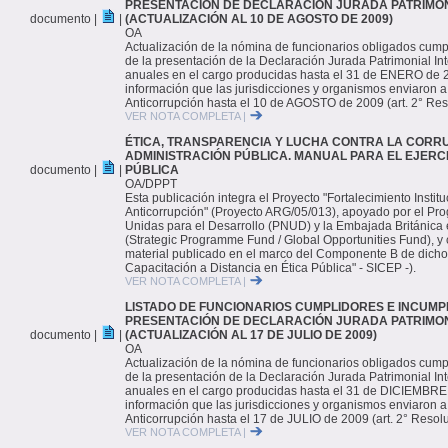
PRESENTACIÓN DE DECLARACIÓN JURADA PATRIMON
documento |
|
(ACTUALIZACIÓN AL 10 DE AGOSTO DE 2009)
OA
Actualización de la nómina de funcionarios obligados cump
de la presentación de la Declaración Jurada Patrimonial Inte
anuales en el cargo producidas hasta el 31 de ENERO de 
información que las jurisdicciones y organismos enviaron a 
Anticorrupción hasta el 10 de AGOSTO de 2009 (art. 2° Res
VER NOTA COMPLETA |
ÉTICA, TRANSPARENCIA Y LUCHA CONTRA LA CORRU
ADMINISTRACIÓN PÚBLICA. MANUAL PARA EL EJERCI
documento |
|
PÚBLICA
OA/DPPT
Esta publicación integra el Proyecto "Fortalecimiento Institu
Anticorrupción" (Proyecto ARG/05/013), apoyado por el Pr
Unidas para el Desarrollo (PNUD) y la Embajada Británica
(Strategic Programme Fund / Global Opportunities Fund), y
material publicado en el marco del Componente B de dicho
Capacitación a Distancia en Ética Pública" - SICEP -).
VER NOTA COMPLETA |
LISTADO DE FUNCIONARIOS CUMPLIDORES E INCUMP
PRESENTACIÓN DE DECLARACIÓN JURADA PATRIMON
documento |
|
(ACTUALIZACIÓN AL 17 DE JULIO DE 2009)
OA
Actualización de la nómina de funcionarios obligados cump
de la presentación de la Declaración Jurada Patrimonial Inte
anuales en el cargo producidas hasta el 31 de DICIEMBRE
información que las jurisdicciones y organismos enviaron a 
Anticorrupción hasta el 17 de JULIO de 2009 (art. 2° Resol
VER NOTA COMPLETA |