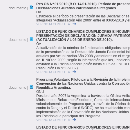
Res.OA Nº 01/2010 (B.O. 14/01/2010). Período de present
documento |
|
Declaraciones Juradas Patrimoniales Integrales.
OA
Establece el período de presentación de las Declaraciones
Integrales “Actualización Año 2009” entre el 03/05/2010 y e
VER NOTA COMPLETA |
LISTADO DE FUNCIONARIOS CUMPLIDORES E INCUMP
PRESENTACIÓN DE DECLARACIÓN JURADA PATRIMON
documento |
|
(ACTUALIZACIÓN AL 05 DE ENERO DE 2010).
OA
Actualización de la nómina de funcionarios obligados cump
de la presentación de la Declaración Jurada Patrimonial Inte
anuales por Actualización Año 2008 y anteriores en el carg
de JUNIO de 2009, según la información que las jurisdicci
enviaron a la Oficina Anticorrupción hasta el 05 de ENERO 
Resolución OA N° 8/2002).
VER NOTA COMPLETA |
Programa Voluntario Piloto para la Revisión de la Implem
Convención de las Naciones Unidas contra la Corrupción
documento |
|
República Argentina.
ONU
Desde el año 2007 la Argentina -a través de la Oficina Antic
Ministerio de Relaciones Exteriores, Comercio Internacional
voluntariamente del Programa que, a través de la Oficina 
contra la Droga y el Delito (UNODC), se ha establecido con e
implementación de la Convención de las Naciones Unidas 
los Estados que participan del Programa.
VER NOTA COMPLETA |
LISTADO DE FUNCIONARIOS CUMPLIDORES E INCUMP