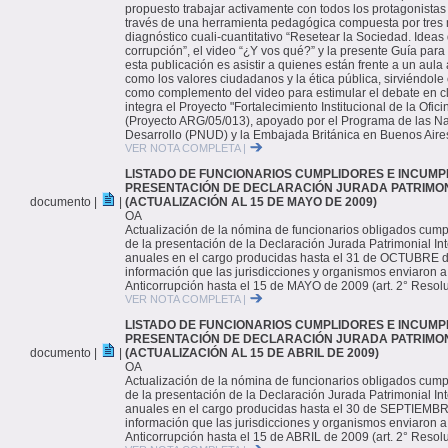
propuesto trabajar activamente con todos los protagonistas
través de una herramienta pedagógica compuesta por tres m
diagnóstico cuali-cuantitativo “Resetear la Sociedad. Ideas
corrupción”, el video “¿Y vos qué?” y la presente Guía para 
esta publicación es asistir a quienes están frente a un aula 
como los valores ciudadanos y la ética pública, sirviéndole
como complemento del video para estimular el debate en cl
integra el Proyecto "Fortalecimiento Institucional de la Ofic
(Proyecto ARG/05/013), apoyado por el Programa de las Na
Desarrollo (PNUD) y la Embajada Británica en Buenos Aire
VER NOTA COMPLETA |
LISTADO DE FUNCIONARIOS CUMPLIDORES E INCUMP
PRESENTACIÓN DE DECLARACIÓN JURADA PATRIMON
documento |
|
(ACTUALIZACIÓN AL 15 DE MAYO DE 2009)
OA
Actualización de la nómina de funcionarios obligados cump
de la presentación de la Declaración Jurada Patrimonial Inte
anuales en el cargo producidas hasta el 31 de OCTUBRE d
información que las jurisdicciones y organismos enviaron a 
Anticorrupción hasta el 15 de MAYO de 2009 (art. 2° Resol
VER NOTA COMPLETA |
LISTADO DE FUNCIONARIOS CUMPLIDORES E INCUMP
PRESENTACIÓN DE DECLARACIÓN JURADA PATRIMON
documento |
|
(ACTUALIZACIÓN AL 15 DE ABRIL DE 2009)
OA
Actualización de la nómina de funcionarios obligados cump
de la presentación de la Declaración Jurada Patrimonial Inte
anuales en el cargo producidas hasta el 30 de SEPTIEMBR
información que las jurisdicciones y organismos enviaron a 
Anticorrupción hasta el 15 de ABRIL de 2009 (art. 2° Resol