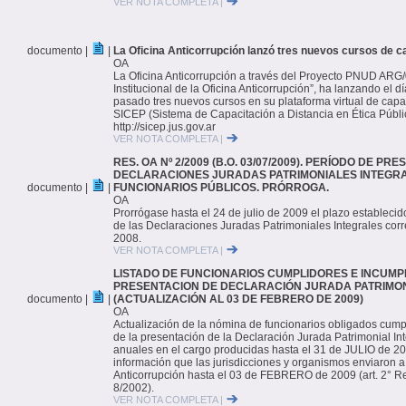
VER NOTA COMPLETA |
documento |
|
La Oficina Anticorrupción lanzó tres nuevos cursos de ca
OA
La Oficina Anticorrupción a través del Proyecto PNUD ARG/
Institucional de la Oficina Anticorrupción”, ha lanzando el 
pasado tres nuevos cursos en su plataforma virtual de capac
SICEP (Sistema de Capacitación a Distancia en Ética Públi
http://sicep.jus.gov.ar
VER NOTA COMPLETA |
RES. OA Nº 2/2009 (B.O. 03/07/2009). PERÍODO DE PR
DECLARACIONES JURADAS PATRIMONIALES INTEGR
documento |
|
FUNCIONARIOS PÚBLICOS. PRÓRROGA.
OA
Prorrógase hasta el 24 de julio de 2009 el plazo establecid
de las Declaraciones Juradas Patrimoniales Integrales cor
2008.
VER NOTA COMPLETA |
LISTADO DE FUNCIONARIOS CUMPLIDORES E INCUMP
PRESENTACION DE DECLARACIÓN JURADA PATRIMON
documento |
|
(ACTUALIZACIÓN AL 03 DE FEBRERO DE 2009)
OA
Actualización de la nómina de funcionarios obligados cump
de la presentación de la Declaración Jurada Patrimonial Inte
anuales en el cargo producidas hasta el 31 de JULIO de 20
información que las jurisdicciones y organismos enviaron a 
Anticorrupción hasta el 03 de FEBRERO de 2009 (art. 2° R
8/2002).
VER NOTA COMPLETA |