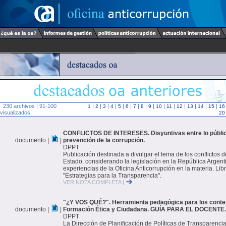
230 archivos | 91-100
|
|
|
|
|
|
|
|
|
|
|
|
|
|
|
1
2
3
4
5
6
7
8
9
10
11
12
13
14
15
16
visualizados
20
CONFLICTOS DE INTERESES. Disyuntivas entre lo público
documento |
|
prevención de la corrupción.
DPPT
Publicación destinada a divulgar el tema de los conflictos d
Estado, considerando la legislación en la República Argenti
experiencias de la Oficina Anticorrupción en la materia. Libr
"Estrategias para la Transparencia".
VER NOTA COMPLETA |
"¿Y VOS QUÉ?". Herramienta pedagógica para los conte
documento |
|
Formación Ética y Ciudadana. GUÍA PARA EL DOCENTE.
DPPT
La Dirección de Planificación de Políticas de Transparenci