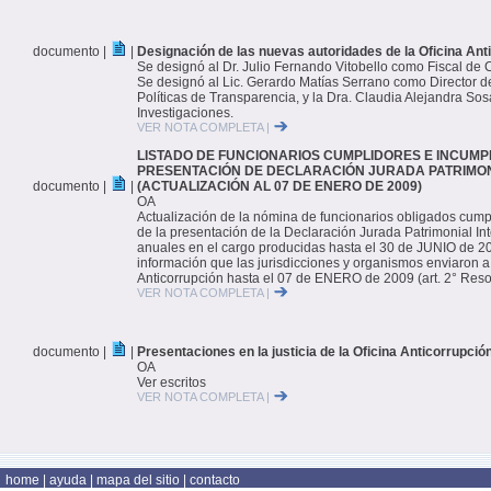
documento |
|
Designación de las nuevas autoridades de la Oficina Ant
Se designó al Dr. Julio Fernando Vitobello como Fiscal de C
Se designó al Lic. Gerardo Matías Serrano como Director de
Políticas de Transparencia, y la Dra. Claudia Alejandra So
Investigaciones.
VER NOTA COMPLETA |
LISTADO DE FUNCIONARIOS CUMPLIDORES E INCUMP
PRESENTACIÓN DE DECLARACIÓN JURADA PATRIMON
documento |
|
(ACTUALIZACIÓN AL 07 DE ENERO DE 2009)
OA
Actualización de la nómina de funcionarios obligados cump
de la presentación de la Declaración Jurada Patrimonial Inte
anuales en el cargo producidas hasta el 30 de JUNIO de 2
información que las jurisdicciones y organismos enviaron a 
Anticorrupción hasta el 07 de ENERO de 2009 (art. 2° Reso
VER NOTA COMPLETA |
documento |
|
Presentaciones en la justicia de la Oficina Anticorrupci
OA
Ver escritos
VER NOTA COMPLETA |
home
|
ayuda
|
mapa del sitio
|
contacto