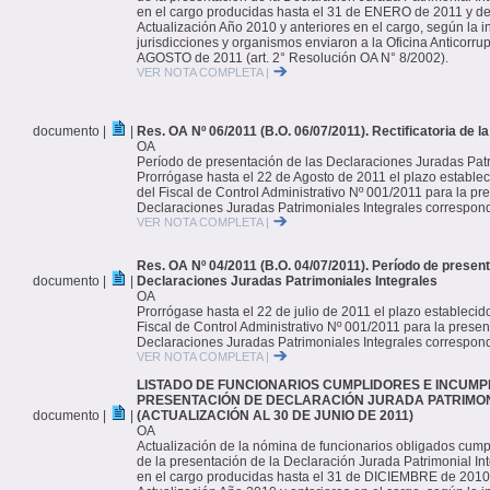
en el cargo producidas hasta el 31 de ENERO de 2011 y de
Actualización Año 2010 y anteriores en el cargo, según la 
jurisdicciones y organismos enviaron a la Oficina Anticorru
AGOSTO de 2011 (art. 2° Resolución OA N° 8/2002).
VER NOTA COMPLETA |
documento |
|
Res. OA Nº 06/2011 (B.O. 06/07/2011). Rectificatoria de l
OA
Período de presentación de las Declaraciones Juradas Patr
Prorrógase hasta el 22 de Agosto de 2011 el plazo establec
del Fiscal de Control Administrativo Nº 001/2011 para la pr
Declaraciones Juradas Patrimoniales Integrales correspond
VER NOTA COMPLETA |
Res. OA Nº 04/2011 (B.O. 04/07/2011). Período de present
documento |
|
Declaraciones Juradas Patrimoniales Integrales
OA
Prorrógase hasta el 22 de julio de 2011 el plazo establecid
Fiscal de Control Administrativo Nº 001/2011 para la presen
Declaraciones Juradas Patrimoniales Integrales correspond
VER NOTA COMPLETA |
LISTADO DE FUNCIONARIOS CUMPLIDORES E INCUMP
PRESENTACIÓN DE DECLARACIÓN JURADA PATRIMON
documento |
|
(ACTUALIZACIÓN AL 30 DE JUNIO DE 2011)
OA
Actualización de la nómina de funcionarios obligados cump
de la presentación de la Declaración Jurada Patrimonial Int
en el cargo producidas hasta el 31 de DICIEMBRE de 2010