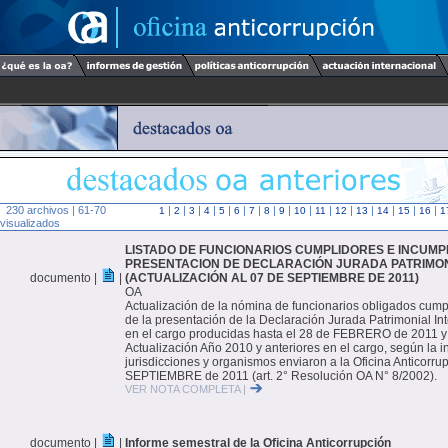
230 archivos | 61-70
|
|
|
|
|
|
|
|
|
|
|
|
|
|
|
|
1
2
3
4
5
6
7
8
9
10
11
12
13
14
15
16
1
visualizados
LISTADO DE FUNCIONARIOS CUMPLIDORES E INCUMP
PRESENTACION DE DECLARACIÓN JURADA PATRIMON
documento |
|
(ACTUALIZACIÓN AL 07 DE SEPTIEMBRE DE 2011)
OA
Actualización de la nómina de funcionarios obligados cump
de la presentación de la Declaración Jurada Patrimonial Int
en el cargo producidas hasta el 28 de FEBRERO de 2011 y
Actualización Año 2010 y anteriores en el cargo, según la 
jurisdicciones y organismos enviaron a la Oficina Anticorru
SEPTIEMBRE de 2011 (art. 2° Resolución OA N° 8/2002).
VER NOTA COMPLETA |
documento |
|
Informe semestral de la Oficina Anticorrupción