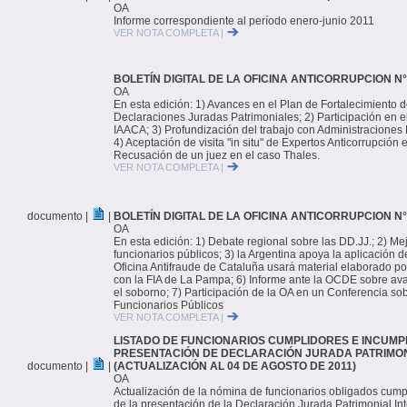
OA
Informe correspondiente al período enero-junio 2011
VER NOTA COMPLETA |
BOLETÍN DIGITAL DE LA OFICINA ANTICORRUPCION N°
OA
En esta edición: 1) Avances en el Plan de Fortalecimiento
Declaraciones Juradas Patrimoniales; 2) Participación en e
IAACA; 3) Profundización del trabajo con Administraciones 
4) Aceptación de visita "in situ" de Expertos Anticorrupción 
Recusación de un juez en el caso Thales.
VER NOTA COMPLETA |
documento |
|
BOLETÍN DIGITAL DE LA OFICINA ANTICORRUPCION N° 
OA
En esta edición: 1) Debate regional sobre las DD.JJ.; 2) Mej
funcionarios públicos; 3) la Argentina apoya la aplicación
Oficina Antifraude de Cataluña usará material elaborado po
con la FIA de La Pampa; 6) Informe ante la OCDE sobre ava
el soborno; 7) Participación de la OA en un Conferencia sob
Funcionarios Públicos
VER NOTA COMPLETA |
LISTADO DE FUNCIONARIOS CUMPLIDORES E INCUMP
PRESENTACIÓN DE DECLARACIÓN JURADA PATRIMON
documento |
|
(ACTUALIZACIÓN AL 04 DE AGOSTO DE 2011)
OA
Actualización de la nómina de funcionarios obligados cump
de la presentación de la Declaración Jurada Patrimonial Int