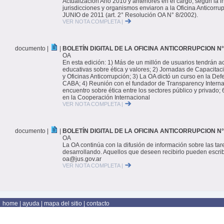
Actualización Año 2010 y anteriores en el cargo, según la 
jurisdicciones y organismos enviaron a la Oficina Anticorru
JUNIO de 2011 (art. 2° Resolución OA N° 8/2002).
VER NOTA COMPLETA |
documento |
|
BOLETÍN DIGITAL DE LA OFICINA ANTICORRUPCION N° 
OA
En esta edición: 1) Más de un millón de usuarios tendrán 
educativas sobre ética y valores; 2) Jornadas de Capacitaci
y Oficinas Anticorrupción; 3) La OA dictó un curso en la De
CABA; 4) Reunión con el fundador de Transparency Internac
encuentro sobre ética entre los sectores público y privado
en la Cooperación Internacional
VER NOTA COMPLETA |
documento |
|
BOLETÍN DIGITAL DE LA OFICINA ANTICORRUPCION N°
OA
La OA continúa con la difusión de información sobre las ta
desarrollando. Aquellos que deseen recibirlo pueden escribi
oa@jus.gov.ar
VER NOTA COMPLETA |
home
|
ayuda
|
mapa del sitio
|
contacto