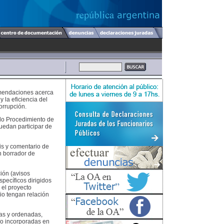
omendaciones acerca
 la eficiencia del
orrupción.
do Procedimiento de
uedan participar de
is y comentario de
n borrador de
ión (avisos
específicos dirigidos
 el proyecto
dio tengan relación
das y ordenadas,
/o incorporadas en