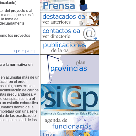
inculante).
or del proyecto o al
a materia que se está
e la toma de
r adecuadamente
como los proyectos
|
|
|
|
|
1
2
3
4
5
bre la normativa en
eden acumular más de un
ácter en el orden
absoluta, pues existen
a acumulación de cargos.
tas irregularidades, y
e conspiran contra el
n un estudio exhaustivo
humanos dentro de la
ompletará con una serie
ta de las prácticas de
a compatibilidad de las