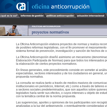
La Oficina Anticorrupción elabora proyectos de normas y realiza rec
de posibles reformas legislativas, con el fin promover el mejoramiento y
sistema formal de prevención, investigación y sanción de hechos de c
La Oficina Anticorrupción diseñó asimismo un mecanismo (denomina
Elaboración Participada de Normas) para que todos los interesados p
la elaboración de ciertos proyectos normativos.
En líneas generales, este procedimiento consiste en someter al anális
especialistas, sectores interesados y de los ciudadanos en general, u
propuesta normativa.
La consulta se realiza tanto a través de medios masivos de comunicac
institucionales en periódicos, Internet, etc.) como a través de talleres 
a sectores sociales predeterminados, que son aquellos sobre quienes
legislativo haría sentir sus efectos, o cuyos intereses u objeto de estu
con la temática central de la norma propuesta.
Las sugerencias, aportes y opiniones de los participantes son recogi
analizadas a la luz del anteproyecto, y eventualmente consideradas y