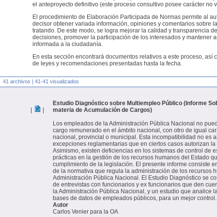
el anteproyecto definitivo (este proceso consultivo posee carácter no v
El procedimiento de Elaboración Participada de Normas permite al aut
decisor obtener variada información, opiniones y comentarios sobre l
tratando. De este modo, se logra mejorar la calidad y transparencia d
decisiones, promover la participación de los interesados y mantene
informada a la ciudadanía.
En esta sección encontrará documentos relativos a este proceso, así 
de leyes y recomendaciones presentadas hasta la fecha.
41 archivos | 41-41 visualizados
Estudio Diagnóstico sobre Multiempleo Público (Informe So
|
|
materia de Acumulación de Cargos)
Los empleados de la Administración Pública Nacional no pu
cargo remunerado en el ámbito nacional, con otro de igual car
nacional, provincial o municipal. Esta incompatibilidad no es 
excepciones reglamentarias que en ciertos casos autorizan l
Asimismo, existen deficiencias en los sistemas de control de es
prácticas en la gestión de los recursos humanos del Estado qu
cumplimiento de la legislación. El presente informe consiste e
de la normativa que regula la administración de los recursos 
Administración Pública Nacional. El Estudio Diagnóstico se c
de entrevistas con funcionarios y ex funcionarios que den cuen
la Administración Pública Nacional, y un estudio que analice l
bases de datos de empleados públicos, para un mejor control.
Autor
Carlos Venier para la OA