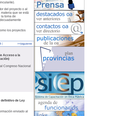
inculante).
or del proyecto o al
a materia que se está
e la toma de
r adecuadamente
como los proyectos
|
5
>>|siguiente
de Acceso a la
ración)
o al Congreso Nacional
definitivo de Ley
formación enviado al