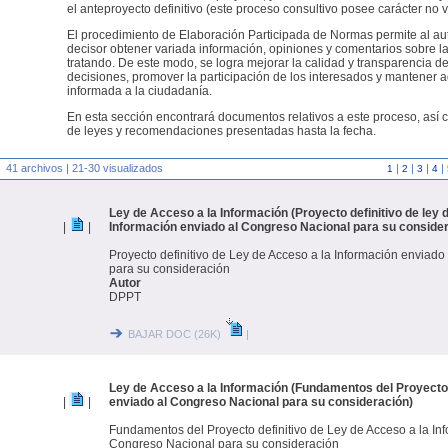
el anteproyecto definitivo (este proceso consultivo posee carácter no v
El procedimiento de Elaboración Participada de Normas permite al aut
decisor obtener variada información, opiniones y comentarios sobre l
tratando. De este modo, se logra mejorar la calidad y transparencia d
decisiones, promover la participación de los interesados y mantene
informada a la ciudadanía.
En esta sección encontrará documentos relativos a este proceso, así 
de leyes y recomendaciones presentadas hasta la fecha.
41 archivos | 21-30 visualizados
|
|
|
|
1
2
3
4
Ley de Acceso a la Información (Proyecto definitivo de ley 
|
|
Información enviado al Congreso Nacional para su conside
Proyecto definitivo de Ley de Acceso a la Información enviad
para su consideración
Autor
DPPT
BAJAR DOC (26K)
|
Ley de Acceso a la Información (Fundamentos del Proyecto 
|
|
enviado al Congreso Nacional para su consideración)
Fundamentos del Proyecto definitivo de Ley de Acceso a la In
Congreso Nacional para su consideración