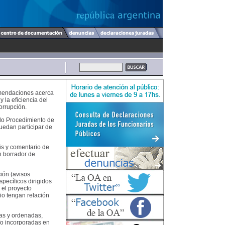
omendaciones acerca
 la eficiencia del
orrupción.
do Procedimiento de
uedan participar de
is y comentario de
n borrador de
ión (avisos
específicos dirigidos
 el proyecto
dio tengan relación
das y ordenadas,
/o incorporadas en