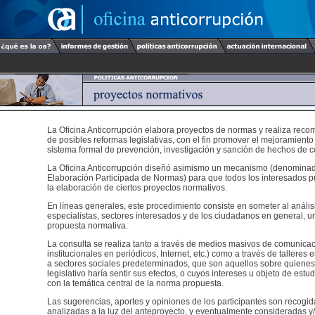
La Oficina Anticorrupción elabora proyectos de normas y realiza rec
de posibles reformas legislativas, con el fin promover el mejoramiento y
sistema formal de prevención, investigación y sanción de hechos de c
La Oficina Anticorrupción diseñó asimismo un mecanismo (denomina
Elaboración Participada de Normas) para que todos los interesados p
la elaboración de ciertos proyectos normativos.
En líneas generales, este procedimiento consiste en someter al anális
especialistas, sectores interesados y de los ciudadanos en general, u
propuesta normativa.
La consulta se realiza tanto a través de medios masivos de comunicac
institucionales en periódicos, Internet, etc.) como a través de talleres 
a sectores sociales predeterminados, que son aquellos sobre quienes
legislativo haría sentir sus efectos, o cuyos intereses u objeto de estu
con la temática central de la norma propuesta.
Las sugerencias, aportes y opiniones de los participantes son recogi
analizadas a la luz del anteproyecto, y eventualmente consideradas y