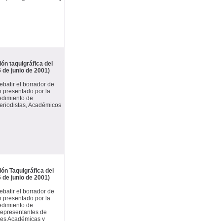
ón taquigráfica del
5 de junio de 2001)
ebatir el borrador de
n presentado por la
cedimiento de
Periodistas, Académicos
ón Taquigráfica del
6 de junio de 2001)
ebatir el borrador de
n presentado por la
cedimiento de
 Representantes de
nes Académicas y