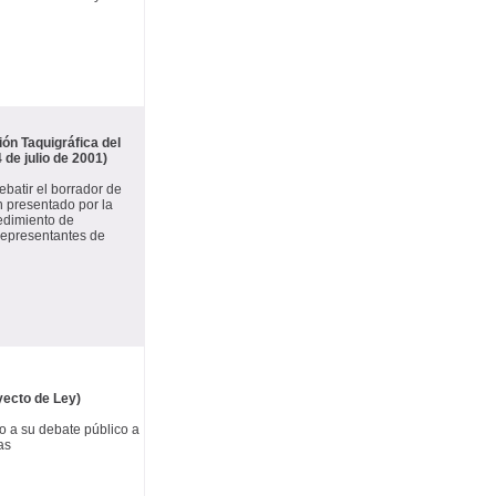
ón Taquigráfica del
 de julio de 2001)
ebatir el borrador de
n presentado por la
cedimiento de
 Representantes de
yecto de Ley)
o a su debate público a
as