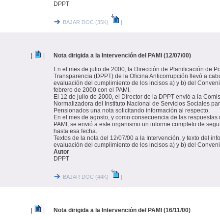
DPPT
BAJAR DOC (35K)
|
|
|
Nota dirigida a la Intervención del PAMI (12/07/00)
En el mes de julio de 2000, la Dirección de Planificación de Po
Transparencia (DPPT) de la Oficina Anticorrupción llevó a cab
evaluación del cumplimiento de los incisos a) y b) del Conveni
febrero de 2000 con el PAMI.
El 12 de julio de 2000, el Director de la DPPT envió a la Comis
Normalizadora del Instituto Nacional de Servicios Sociales pa
Pensionados una nota solicitando información al respecto.
En el mes de agosto, y como consecuencia de las respuestas r
PAMI, se envió a este organismo un informe completo de segu
hasta esa fecha.
Textos de la nota del 12/07/00 a la Intervención, y texto del i
evaluación del cumplimiento de los incisos a) y b) del Conveni
Autor
DPPT
BAJAR DOC (44K)
|
|
|
Nota dirigida a la Intervención del PAMI (16/11/00)