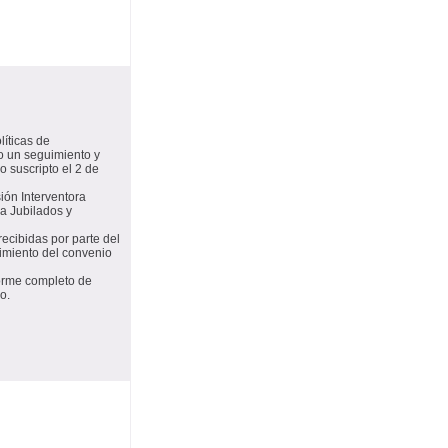
líticas de
o un seguimiento y
o suscripto el 2 de
ión Interventora
ra Jubilados y
ecibidas por parte del
imiento del convenio
nforme completo de
o.