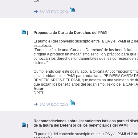
OA
BAJAR DOC (27K)
|
|
|
Propuesta de Carta de Derechos del PAMI
El punto e) del convenio suscripto entre la OA y el PAMi el 2 d
establecía:
“Formulación de una ‘Carta de Derechos’ de los beneficiarios.
dirigida a producir un mecanismo sencillo y práctico para que 
conozcan los derechos fundamentales que les corresponden c
sistema”.
Cumpliendo con este postulado, la Oficina Anticorrupción brind
las autoridades del PAMI para redactar la PRIMERA CART
BENEFICIARIOS DEL PAMI, que determina una veintena de de
que gozan los beneficiarios del organismo. Texto de la CARTA
Autor
DPPT
BAJAR DOC (22K)
|
Recomendaciones sobre lineamientos básicos para el dise
|
|
de la figura del Defensor de los beneficiarios del PAMI
El punto h) del convenio suscripto entre la OA y el PAMI el 2 d