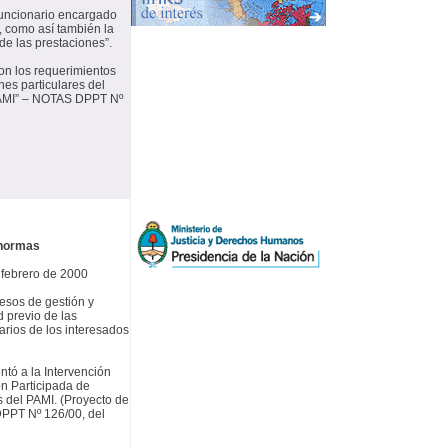
funcionario encargado
s, como así también la
 de las prestaciones”.
con los requerimientos
nes particulares del
 PAMI” – NOTAS DPPT Nº
 normas
e febrero de 2000
esos de gestión y
d previo de las
arios de los interesados
ntó a la Intervención
n Participada de
 del PAMI. (Proyecto de
PPT Nº 126/00, del