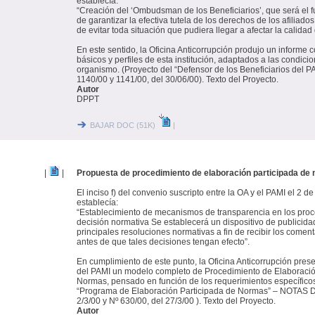
establecía:
“Creación del ‘Ombudsman de los Beneficiarios’, que será el 
de garantizar la efectiva tutela de los derechos de los afiliado
de evitar toda situación que pudiera llegar a afectar la calidad
En este sentido, la Oficina Anticorrupción produjo un informe 
básicos y perfiles de esta institución, adaptados a las condicio
organismo. (Proyecto del “Defensor de los Beneficiarios del
1140/00 y 1141/00, del 30/06/00). Texto del Proyecto.
Autor
DPPT
BAJAR DOC (51K)
|
|
|
Propuesta de procedimiento de elaboración participada de
El inciso f) del convenio suscripto entre la OA y el PAMI el 2 d
establecía:
“Establecimiento de mecanismos de transparencia en los proc
decisión normativa Se establecerá un dispositivo de publicida
principales resoluciones normativas a fin de recibir los coment
antes de que tales decisiones tengan efecto”.
En cumplimiento de este punto, la Oficina Anticorrupción prese
del PAMI un modelo completo de Procedimiento de Elaboració
Normas, pensado en función de los requerimientos específicos
“Programa de Elaboración Participada de Normas” – NOTAS D
2/3/00 y Nº 630/00, del 27/3/00 ). Texto del Proyecto.
Autor