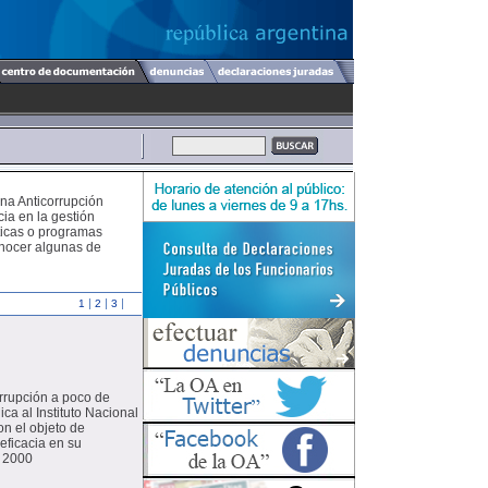
ina Anticorrupción
cia en la gestión
ticas o programas
onocer algunas de
|
|
|
1
2
3
rrupción a poco de
ca al Instituto Nacional
on el objeto de
eficacia en su
e 2000