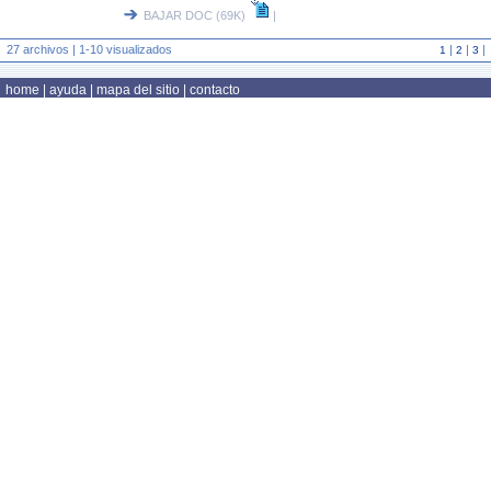
BAJAR DOC (69K)
|
27 archivos | 1-10 visualizados
|
|
|
1
2
3
home
|
ayuda
|
mapa del sitio
|
contacto