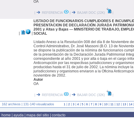
OA
|
REFERENCIA
|
BAJAR DOC (22K)
|
LISTADO DE FUNCIONARIOS CUMPLIDORES E INCUMPLI
PRESENTACION DE DECLARACIÓN JURADA PATRIMONIAL 
2001 y Altas y Bajas --- MINISTERIO DE TRABAJO, EMP
|
|
SOCIAL
Listado Anexo a la Resolución 008 del día 8 de Noviembre de
Control Administrativo, Dr. José Massoni (B.O. 13 de Noviembr
se dispone la publicación de la nómina de funcionarios cump
de la presentación de la Declaración Jurada Patrimonial Integ
correspondiente al año 2001 y por alta o baja en el cargo inf
Anticorrupción por las respectivas jurisdicciones y organismo
producidas hasta el 31 de julio de 2002. La nómina incluye la
jurisdicciones y organismos enviaron a la Oficina Anticorrupci
noviembre de 2002.
Autor
OA
|
REFERENCIA
|
BAJAR DOC (32K)
|
162 archivos | 131-140 visualizados
|
|
|
|
|
|
|
|
|
|
|
|
|
1
2
3
4
5
6
7
8
9
10
11
12
13
14
home
|
ayuda
|
mapa del sitio
|
contacto