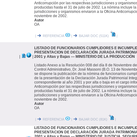
Anticorrupción por las respectivas jurisdicciones y organismo
producidas hasta el 31 de julio de 2002. La nómina incluye la
jurisdicciones y organismos enviaron a la Oficina Anticorrupci
noviembre de 2002.
Autor
OA
|
REFERENCIA
|
BAJAR DOC (511K)
|
LISTADO DE FUNCIONARIOS CUMPLIDORES E INCUMPLI
PRESENTACION DE DECLARACIÓN JURADA PATRIMONIAL 
|
|
2001 y Altas y Bajas --- MINISTERIO DE LA PRODUCCIÓN
Listado Anexo a la Resolución 008 del día 8 de Noviembre de
Control Administrativo, Dr. José Massoni (B.O. 13 de Noviembr
se dispone la publicación de la nómina de funcionarios cump
de la presentación de la Declaración Jurada Patrimonial Integ
correspondiente al año 2001 y por alta o baja en el cargo inf
Anticorrupción por las respectivas jurisdicciones y organismo
producidas hasta el 31 de julio de 2002. La nómina incluye la
jurisdicciones y organismos enviaron a la Oficina Anticorrupci
noviembre de 2002.
Autor
OA
|
REFERENCIA
|
BAJAR DOC (81K)
|
LISTADO DE FUNCIONARIOS CUMPLIDORES E INCUMPLI
PRESENTACION DE DECLARACIÓN JURADA PATRIMONIAL 
2001 y Altas y Bajas --- MINISTERIO DE JUSTICIA, SEG