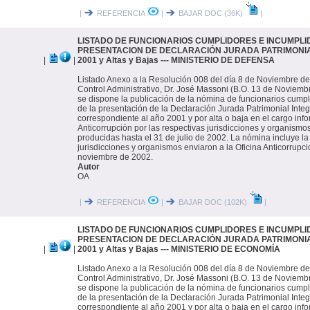
|
REFERENCIA
|
BAJAR DOC (36K)
|
LISTADO DE FUNCIONARIOS CUMPLIDORES E INCUMPLI
PRESENTACION DE DECLARACIÓN JURADA PATRIMONIAL 
|
|
2001 y Altas y Bajas --- MINISTERIO DE DEFENSA
Listado Anexo a la Resolución 008 del día 8 de Noviembre de
Control Administrativo, Dr. José Massoni (B.O. 13 de Noviembr
se dispone la publicación de la nómina de funcionarios cump
de la presentación de la Declaración Jurada Patrimonial Integ
correspondiente al año 2001 y por alta o baja en el cargo inf
Anticorrupción por las respectivas jurisdicciones y organismo
producidas hasta el 31 de julio de 2002. La nómina incluye la
jurisdicciones y organismos enviaron a la Oficina Anticorrupci
noviembre de 2002.
Autor
OA
|
REFERENCIA
|
BAJAR DOC (102K)
|
LISTADO DE FUNCIONARIOS CUMPLIDORES E INCUMPLI
PRESENTACION DE DECLARACIÓN JURADA PATRIMONIAL 
|
|
2001 y Altas y Bajas --- MINISTERIO DE ECONOMÍA
Listado Anexo a la Resolución 008 del día 8 de Noviembre de
Control Administrativo, Dr. José Massoni (B.O. 13 de Noviembr
se dispone la publicación de la nómina de funcionarios cump
de la presentación de la Declaración Jurada Patrimonial Integ
correspondiente al año 2001 y por alta o baja en el cargo inf