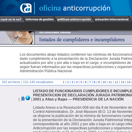
Los documentos abajo listados contienen las nóminas de funcionario
dado cumplimiento a la presentación de la Declaración Jurada Patrimo
actualizados por año y por alta o baja en el cargo, e incumplidores de
según fueran informados por las respectivas jurisdicciones y organism
Administración Pública Nacional.
162 archivos | 131-140 visualizados
|
|
|
|
|
|
|
|
|
|
|
|
|
1
2
3
4
5
6
7
8
9
10
11
12
13
14
LISTADO DE FUNCIONARIOS CUMPLIDORES E INCUMPLI
PRESENTACION DE DECLARACIÓN JURADA PATRIMONIAL 
|
|
2001 y Altas y Bajas --- PRESIDENCIA DE LA NACIÓN
Listado Anexo a la Resolución 008 del día 8 de Noviembre de
Control Administrativo, Dr. José Massoni (B.O. 13 de Noviembr
se dispone la publicación de la nómina de funcionarios cump
de la presentación de la Declaración Jurada Patrimonial Integ
correspondiente al año 2001 y por alta o baja en el cargo inf
Anticorrupción por las respectivas jurisdicciones y organismo