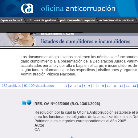
Los documentos abajo listados contienen las nóminas de funcionario
dado cumplimiento a la presentación de la Declaración Jurada Patrimo
actualizados por año y por alta o baja en el cargo, e incumplidores de
según fueran informados por las respectivas jurisdicciones y organism
Administración Pública Nacional.
162 archivos | 91-100 visualizados
|
|
|
|
|
|
|
|
|
|
|
|
|
1
2
3
4
5
6
7
8
9
10
11
12
13
14
|
|
RES. OA Nº 03/2006 (B.O. 13/01/2006)
Resolución por la cual la Oficina Anticorrupción establece el
para los funcionarios obligados de la actualización de sus D
Patrimoniales Integrales correspondientes al Año 2005.
Autor
OA