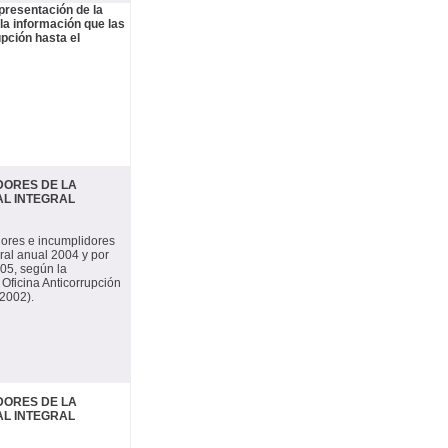
presentación de la
la información que las
upción hasta el
DORES DE LA
AL INTEGRAL
dores e incumplidores
ral anual 2004 y por
005, según la
 Oficina Anticorrupción
/2002).
DORES DE LA
AL INTEGRAL