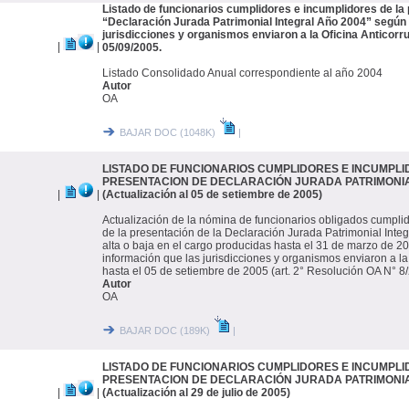
Listado de funcionarios cumplidores e incumplidores de la 
“Declaración Jurada Patrimonial Integral Año 2004” según 
jurisdicciones y organismos enviaron a la Oficina Anticorr
|
|
05/09/2005.
Listado Consolidado Anual correspondiente al año 2004
Autor
OA
BAJAR DOC (1048K)
|
LISTADO DE FUNCIONARIOS CUMPLIDORES E INCUMPLI
PRESENTACION DE DECLARACIÓN JURADA PATRIMONI
|
|
(Actualización al 05 de setiembre de 2005)
Actualización de la nómina de funcionarios obligados cumpli
de la presentación de la Declaración Jurada Patrimonial Integ
alta o baja en el cargo producidas hasta el 31 de marzo de 2
información que las jurisdicciones y organismos enviaron a la
hasta el 05 de setiembre de 2005 (art. 2° Resolución OA N° 8
Autor
OA
BAJAR DOC (189K)
|
LISTADO DE FUNCIONARIOS CUMPLIDORES E INCUMPLI
PRESENTACION DE DECLARACIÓN JURADA PATRIMONI
|
|
(Actualización al 29 de julio de 2005)