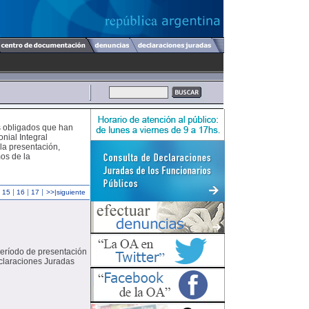
s obligados que han
nial Integral
 la presentación,
os de la
|
|
|
|
15
16
17
>>|siguiente
 período de presentación
eclaraciones Juradas