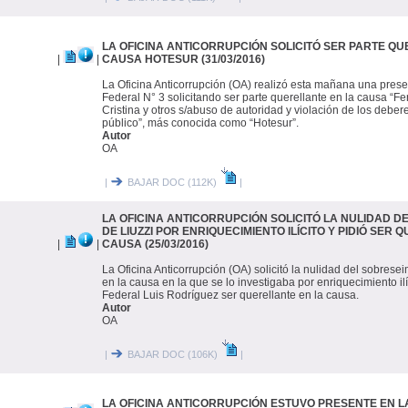
LA OFICINA ANTICORRUPCIÓN SOLICITÓ SER PARTE QU
|
|
CAUSA HOTESUR (31/03/2016)
La Oficina Anticorrupción (OA) realizó esta mañana una pres
Federal N° 3 solicitando ser parte querellante en la causa “F
Cristina y otros s/abuso de autoridad y violación de los deber
público”, más conocida como “Hotesur”.
Autor
OA
|
BAJAR DOC (112K)
|
LA OFICINA ANTICORRUPCIÓN SOLICITÓ LA NULIDAD D
DE LIUZZI POR ENRIQUECIMIENTO ILÍCITO Y PIDIÓ SER
|
|
CAUSA (25/03/2016)
La Oficina Anticorrupción (OA) solicitó la nulidad del sobrese
en la causa en la que se lo investigaba por enriquecimiento ilíc
Federal Luis Rodríguez ser querellante en la causa.
Autor
OA
|
BAJAR DOC (106K)
|
LA OFICINA ANTICORRUPCIÓN ESTUVO PRESENTE EN L