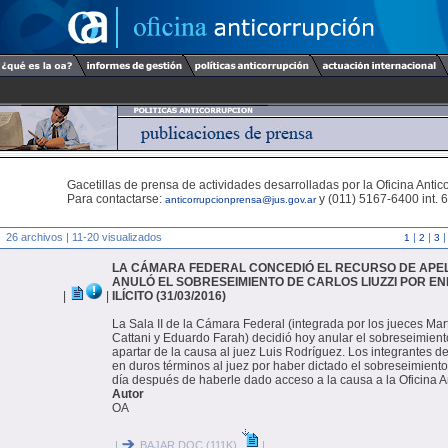
Gacetillas de prensa de actividades desarrolladas por la Oficina Antic
Para contactarse:
y (011) 5167-6400 int. 
anticorrupcionprensa@jus.gov.ar
26 archivos | 11-20 visualizados
|
|
|
1
2
3
LA CÁMARA FEDERAL CONCEDIÓ EL RECURSO DE APEL
ANULÓ EL SOBRESEIMIENTO DE CARLOS LIUZZI POR E
|
|
ILÍCITO (31/03/2016)
La Sala II de la Cámara Federal (integrada por los jueces Mart
Cattani y Eduardo Farah) decidió hoy anular el sobreseimient
apartar de la causa al juez Luis Rodríguez. Los integrantes de
en duros términos al juez por haber dictado el sobreseimiento
día después de haberle dado acceso a la causa a la Oficina A
Autor
OA
|
BAJAR DOC (111K)
|