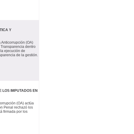
TICA Y
a Anticorrupción (OA)
y Transparencia dentro
 la ejecución de
sparencia de la gestión.
E LOS IMPUTADOS EN
corrupción (OA) actúa
ón Penal rechazó los
tá firmada por los