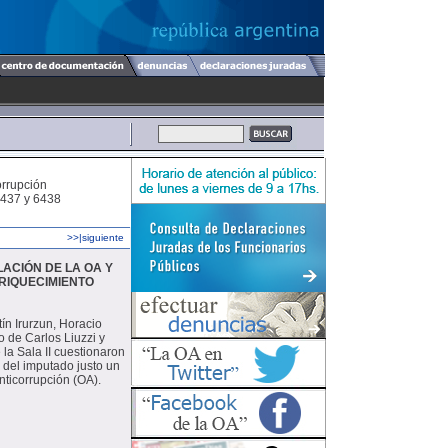
orrupción
6437 y 6438
>>|siguiente
ACIÓN DE LA OA Y
NRIQUECIMIENTO
ín Irurzun, Horacio
o de Carlos Liuzzi y
 la Sala II cuestionaron
 del imputado justo un
nticorrupción (OA).