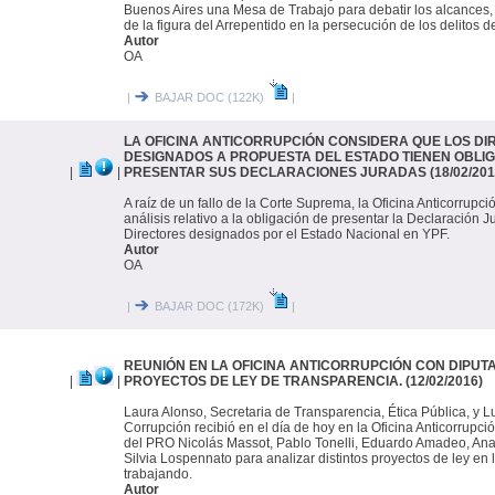
Buenos Aires una Mesa de Trabajo para debatir los alcances, 
de la figura del Arrepentido en la persecución de los delitos d
Autor
OA
|
BAJAR DOC (122K)
|
LA OFICINA ANTICORRUPCIÓN CONSIDERA QUE LOS DI
DESIGNADOS A PROPUESTA DEL ESTADO TIENEN OBLI
|
|
PRESENTAR SUS DECLARACIONES JURADAS (18/02/201
A raíz de un fallo de la Corte Suprema, la Oficina Anticorrupc
análisis relativo a la obligación de presentar la Declaración J
Directores designados por el Estado Nacional en YPF.
Autor
OA
|
BAJAR DOC (172K)
|
REUNIÓN EN LA OFICINA ANTICORRUPCIÓN CON DIPUT
|
|
PROYECTOS DE LEY DE TRANSPARENCIA. (12/02/2016)
Laura Alonso, Secretaria de Transparencia, Ética Pública, y L
Corrupción recibió en el día de hoy en la Oficina Anticorrupci
del PRO Nicolás Massot, Pablo Tonelli, Eduardo Amadeo, Ana
Silvia Lospennato para analizar distintos proyectos de ley en 
trabajando.
Autor