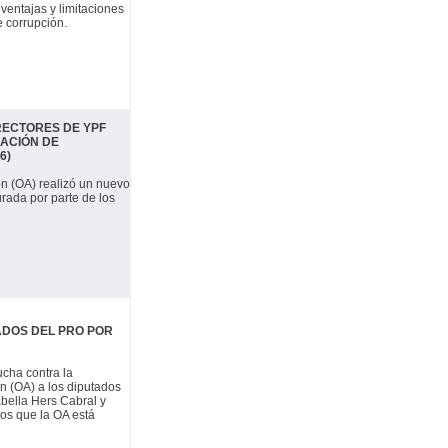
ventajas y limitaciones
e corrupción.
RECTORES DE YPF
GACIÓN DE
6)
ión (OA) realizó un nuevo
urada por parte de los
ADOS DEL PRO POR
ucha contra la
ón (OA) a los diputados
bella Hers Cabral y
los que la OA está