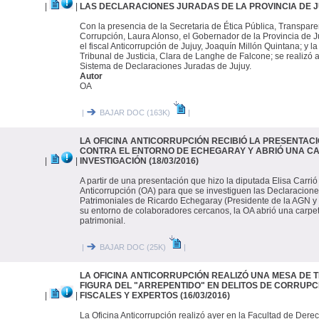
|
|
LAS DECLARACIONES JURADAS DE LA PROVINCIA DE JUJ
Con la presencia de la Secretaria de Ética Pública, Transpare
Corrupción, Laura Alonso, el Gobernador de la Provincia de J
el fiscal Anticorrupción de Jujuy, Joaquín Millón Quintana; y l
Tribunal de Justicia, Clara de Langhe de Falcone; se realizó 
Sistema de Declaraciones Juradas de Jujuy.
Autor
OA
|
BAJAR DOC (163K)
|
LA OFICINA ANTICORRUPCIÓN RECIBIÓ LA PRESENTAC
CONTRA EL ENTORNO DE ECHEGARAY Y ABRIÓ UNA C
|
|
INVESTIGACIÓN (18/03/2016)
A partir de una presentación que hizo la diputada Elisa Carrió 
Anticorrupción (OA) para que se investiguen las Declaracion
Patrimoniales de Ricardo Echegaray (Presidente de la AGN y ex
su entorno de colaboradores cercanos, la OA abrió una carpet
patrimonial.
|
BAJAR DOC (25K)
|
LA OFICINA ANTICORRUPCIÓN REALIZÓ UNA MESA DE 
FIGURA DEL "ARREPENTIDO" EN DELITOS DE CORRUPC
|
|
FISCALES Y EXPERTOS (16/03/2016)
La Oficina Anticorrupción realizó ayer en la Facultad de Dere