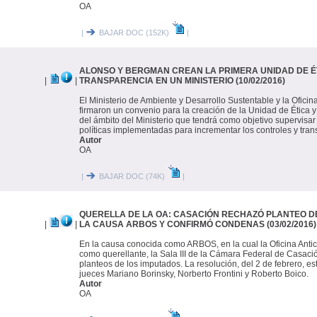
OA
|
BAJAR DOC (152K)
|
ALONSO Y BERGMAN CREAN LA PRIMERA UNIDAD DE É
|
|
TRANSPARENCIA EN UN MINISTERIO (10/02/2016)
El Ministerio de Ambiente y Desarrollo Sustentable y la Oficin
firmaron un convenio para la creación de la Unidad de Ética 
del ámbito del Ministerio que tendrá como objetivo supervisar
políticas implementadas para incrementar los controles y tran
Autor
OA
|
BAJAR DOC (74K)
|
QUERELLA DE LA OA: CASACIÓN RECHAZÓ PLANTEO D
|
|
LA CAUSA ARBOS Y CONFIRMÓ CONDENAS (03/02/2016)
En la causa conocida como ARBOS, en la cual la Oficina Anti
como querellante, la Sala III de la Cámara Federal de Casaci
planteos de los imputados. La resolución, del 2 de febrero, es
jueces Mariano Borinsky, Norberto Frontini y Roberto Boico.
Autor
OA