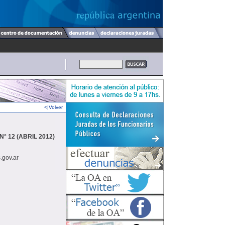
<|Volver
° 12 (ABRIL 2012)
.gov.ar