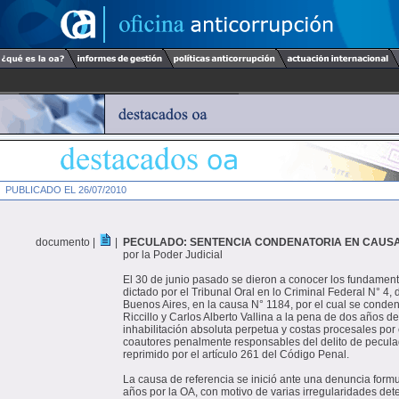
PUBLICADO EL 26/07/2010
documento |
|
PECULADO: SENTENCIA CONDENATORIA EN CAUSA 
por la Poder Judicial
El 30 de junio pasado se dieron a conocer los fundament
dictado por el Tribunal Oral en lo Criminal Federal N° 4, 
Buenos Aires, en la causa N° 1184, por el cual se conde
Riccillo y Carlos Alberto Vallina a la pena de dos años de
inhabilitación absoluta perpetua y costas procesales por
coautores penalmente responsables del delito de peculad
reprimido por el artículo 261 del Código Penal.
La causa de referencia se inició ante una denuncia form
años por la OA, con motivo de varias irregularidades det