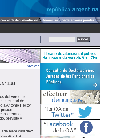
<|Volver
N° 1184
os del veredicto
de la ciudad de
nó a Antonio Héctor
 prisión,
 considerarlos
o, previsto y
ulada hace casi diez
ectadas en la