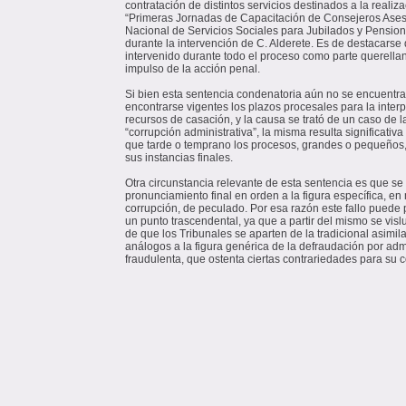
contratación de distintos servicios destinados a la realiz
“Primeras Jornadas de Capacitación de Consejeros Asesor
Nacional de Servicios Sociales para Jubilados y Pensio
durante la intervención de C. Alderete. Es de destacarse
intervenido durante todo el proceso como parte querella
impulso de la acción penal.
Si bien esta sentencia condenatoria aún no se encuentra 
encontrarse vigentes los plazos procesales para la interp
recursos de casación, y la causa se trató de un caso de
“corrupción administrativa”, la misma resulta significati
que tarde o temprano los procesos, grandes o pequeños,
sus instancias finales.
Otra circunstancia relevante de esta sentencia es que se
pronunciamiento final en orden a la figura específica, en
corrupción, de peculado. Por esa razón este fallo puede
un punto trascendental, ya que a partir del mismo se visl
de que los Tribunales se aparten de la tradicional asimil
análogos a la figura genérica de la defraudación por adm
fraudulenta, que ostenta ciertas contrariedades para su c