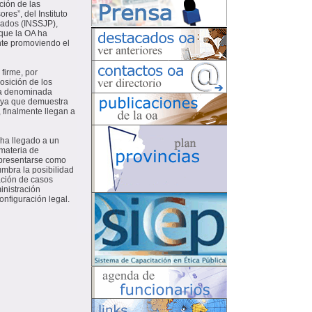
ación de las
es”, del Instituto
nados (INSSJP),
 que la OA ha
nte promoviendo el
firme, por
osición de los
 la denominada
va ya que demuestra
 finalmente llegan a
 ha llegado a un
 materia de
 presentarse como
umbra la posibilidad
ación de casos
inistración
onfiguración legal.